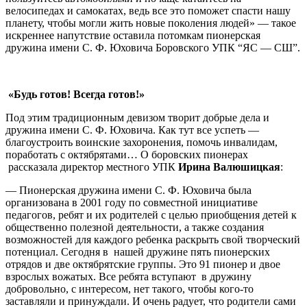
велосипедах и самокатах, ведь все это поможет спасти нашу
планету, чтобы могли жить новые поколения людей» — такое
искреннее напутствие оставила потомкам пионерская
дружина имени С. Ф. Юховича Боровского УПК “ЯС — СШ”.
«Будь готов
!
В
сегда готов
!
»
Под этим традиционным девизом творит добрые дела и
дружина имени С. Ф. Юховича. Как тут все успеть —
благоустроить воинские захоронения, помочь инвалидам,
поработать с октябрятами… О боровских пионерах
рассказала директор местного УПК
Ирина Валюшицкая
:
— Пионерская дружина имени С. Ф. Юховича была
организована в 2001 году по совместной инициативе
педагогов, ребят и их родителей с целью приобщения детей к
общественно полезной деятельности, а также создания
возможностей для каждого ребенка раскрыть свой творческий
потенциал. Сегодня в нашей дружине пять пионерских
отрядов и две октябрятские группы. Это 91 пионер и двое
взрослых вожатых. Все ребята вступают в дружину
добровольно, с интересом, нет такого, чтобы кого-то
заставляли и принуждали. И очень радует, что родители сами