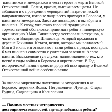
памятников и мемориалов в честь героев и жертв Великой
Отечественной. Белим, красим, высаживаем цветы. Не
забываем и о проведении мероприятий патриотической
направленности, которые чаще всего проходят в Боровом, у
памятника-мемориала. Здесь же посвящают в октябрята и
пионеры. К слову, уже стало хорошей традицией в
торжественной обстановке принимать ребят в пионерскую
организацию 9 Мая. Также всегда чествовали ветеранов, в
частности Владимира Шишковца, который проживал в
деревне Бакиново. Кстати, венки, которые мы возлагаем 9
Мая и 3 июля, изготавливают сами ребята, правда, постарше.
6 мая пионеры совместно с учителями заложили Аллею
памяти. Высаженные туи служат напоминанием о тех, кто
погиб в годы войны в Боровом и окрестностях. В Год
исторической памяти донести до детей всю правду о Великой
Отечественной войне особенно важно.
За школой закреплены памятники и захоронения в аг.
Боровое, деревнях Волка, Петрашевичи, Лучицы, Старая
Рудица, Садковщина и Касиловичи.
— Помимо местных исторических
достопримечательностей, где еще побывали ребята?