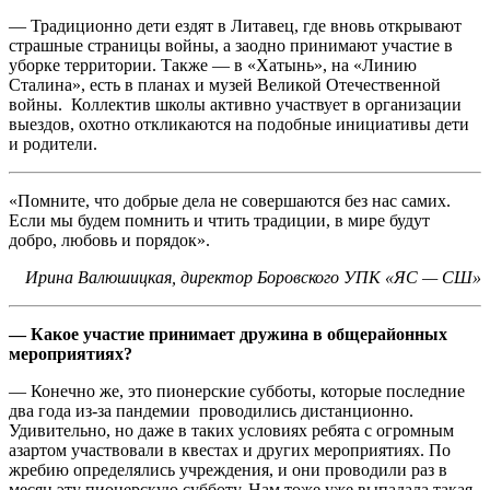
— Традиционно дети ездят в Литавец, где вновь открывают
страшные страницы войны, а заодно принимают участие в
уборке территории. Также — в «Хатынь», на «Линию
Сталина», есть в планах и музей Великой Отечественной
войны. Коллектив школы активно участвует в организации
выездов, охотно откликаются на подобные инициативы дети
и родители.
«Помните, что добрые дела не совершаются без нас самих.
Если мы будем помнить и чтить традиции, в мире будут
добро, любовь и порядок».
Ирина Валюшицкая, директор Боровского УПК «ЯС — СШ»
— Какое участие принимает дружина в общерайонных
мероприятиях?
— Конечно же, это пионерские субботы, которые последние
два года из-за пандемии проводились дистанционно.
Удивительно, но даже в таких условиях ребята с огромным
азартом участвовали в квестах и других мероприятиях. По
жребию определялись учреждения, и они проводили раз в
месяц эту пионерскую субботу. Нам тоже уже выпадала такая