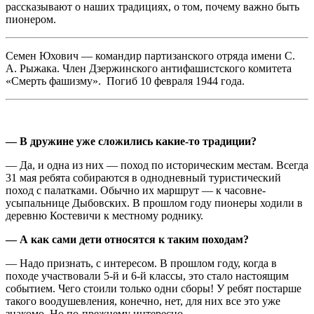
рассказывают о наших традициях, о том, почему важно быть
пионером.
Семен Юхович — командир партизанского отряда имени С.
А. Рыжака. Член Дзержинского антифашистского комитета
«Смерть фашизму». Погиб 10 февраля 1944 года.
— В дружине уже сложились какие-то традиции?
— Да, и одна из них — поход по историческим местам. Всегда
31 мая ребята собираются в однодневный туристический
поход с палатками. Обычно их маршрут — к часовне-
усыпальнице Дыбовских. В прошлом году пионеры ходили в
деревню Костевичи к местному роднику.
— А как сами дети относятся к таким походам?
— Надо признать, с интересом. В прошлом году, когда в
походе участвовали 5-й и 6-й классы, это стало настоящим
событием. Чего стоили только одни сборы! У ребят постарше
такого воодушевления, конечно, нет, для них все это уже
знакомо. Но по-прежнему интересно.