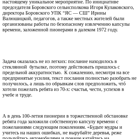
настоящему уникальное мероприятие. По инициативе
председателя Боровского сельисполкома Игоря Кулаковского,
директора Боровского УПК “ЯС — СШ” Ирины
Валюшицкой, педагогов, а также местных жителей были
организованы работы по безопасному извлечению капсулы
времени, заложенной пионерами в далеком 1972 году.
Задача оказалась не из легких: послание находилось в
стеклянной бутылке, поэтому действовать пришлось с
предельной аккуратностью. К сожалению, несмотря на все
предпринятые усилия, текст послания полностью разобрать не
получилось, а лишь по обрывкам слов предположить, чтó
хотели пожелать ребята из 70-х: счастья, чести, успехов в
учебе и труде.
А в день 100-летия пионерии в торжественной обстановке
ребята года заложили собственную капсулу времени с
пожеланиями следующим поколениям. «Будьте мудры и
учитесь на наших ошибках, не вырубайте деревья, реже
пользуйтесь автомобилями и почаще катайтесь на