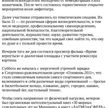
воинов-освободителей Молодечно от немецко-фашистских
захватчиков. После чего состоялось торжественное открытие
мероприятия возле амфитеатра.
Далее участники отправились по тематическим секциям. Их
было 11 — по различным сферам жизнедеятельности, в том
числе медицине, профессиональному самоопределению,
национальной безопасности, благотворительной
деятельности, журналистике, науке, развитию туризма,
семейным ценностям, так что каждый смог найти то, что ему
по душе и с пользой провести время.
Вечером того же дня состоялся просмотр фильма «Время
вернуться» и диалоговая площадка с участием режиссера
картины.
Суббота же началась с энергичной утренней зарядки
в Спортивно-развлекательном центре «Олимпик-2011», что
стало символичным началом самого спортивного дня,
включившего в себя различные виды соревнований — броски
в баскетбольное кольцо, плавание, дартс, городки, шашки,
челночный бег, настольный теннис.
Чтобы снять напряжение от физической нагрузки, вечером
был организован интеллектуальный квиз «30 мирных
созидательных лет на Минщине» и квест «АрТМОлоСФЕРА».