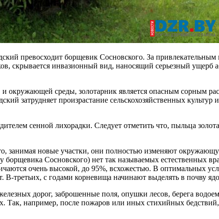
дский превосходит борщевик Сосновского. За привлекательным 
тков, скрывается инвазионный вид, наносящий серьезный ущерб
и окружающей среды, золотарник является опасным сорным раст
адский затрудняет произрастание сельскохозяйственных культур 
удителем сенной лихорадки. Следует отметить что, пыльца золот
то, занимая новые участки, они полностью изменяют окружающую
и у борщевика Сосновского) нет так называемых естественных вр
личаются очень высокой, до 95%, всхожестью. В оптимальных усл
т. В-третьих, с годами корневища начинают выделять в почву яд
лезных дорог, заброшенные поля, опушки лесов, берега водоем
ях. Так, например, после пожаров или иных стихийных бедствий