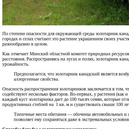
По степени опасности для окружающей среды золотарник кана
городах и селах считают это растение украшением своих учас
разнообразию в целом.
Как отмечает Минский областной комитет природных ресурсов 
расстояния. Распространяясь на лугах и полях, золотарник кан
урожайность.
Предполагается, что золотарник канадский является возб
аллергенные свойства.
Опасность распространения золотарников заключается в том, ч
содействуют несколько факторов. Во-первых, у растения (как 
каждый куст золотарника дает до 100 тысяч семян, которые от
продуктивных стеблей на 1 кв. м и существовать свыше 100 ле
Типичные места обитания — обочины автомобильных и же
позволяет ему сохраняться даже в экстремальных услови