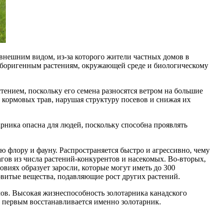
внешним видом, из-за которого жители частных домов в
 аборигенным растениям, окружающей среде и биологическому
ением, поскольку его семена разносятся ветром на большие
и кормовых трав, нарушая структуру посевов и снижая их
арника опасна для людей, поскольку способна проявлять
 флору и фауну. Распространяется быстро и агрессивно, чему
агов из числа растений-конкурентов и насекомых. Во-вторых,
овиях образует заросли, которые могут иметь до 300
овитые вещества, подавляющие рост других растений.
ов. Высокая жизнеспособность золотарника канадского
, первым восстанавливается именно золотарник.