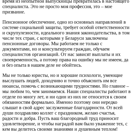
время из неопытной выпускницы превратилась в настоящего
специалиста. Это не просто моя профессия, это – мое
призвание.
Пенсионное обеспечение, одно из основных направлений в
системе социальной защиты, требует особой ответственности
и скрупулезности, идеального знания законодательства, в том
числе тех стран, с которыми у Беларуси заключены
пенсионные договоры. Мы работаем не только с
документами, но и консультируем граждан, обучаем
специалистов организаций. От нас зависят выплаты и их
своевременность, а потому права на ошибку мы не имеем, да
и без опыта в нашем деле не обойтись.
Мы не только юристы, но и хорошие психологи, умеющие
выслушать людей, доходчиво и точно объяснить им все
нюансы, помочь с возникающими трудностями. Но главное –
мы любим то, чем занимаемся. Наши специалисты работают в
отделе по многу лет, и ни один из них не относится к своим
обязанностям формально. Именно поэтому они нередко
слышат в свой адрес заслуженные благодарности. От всей
души поздравляю коллег с праздником, желаю счастья,
радости и добра. Пусть ваш благородный труд приносит
удовлетворение, и чтобы наградой вам было уважение тех, с
кем вы делитесь своими знаниями и душевным теплом!