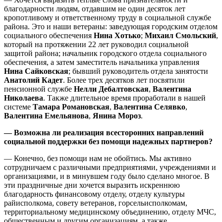
благодарности людям, отдавшим не один десяток лет
кропотливому и ответственному труду в социальной службе
района. Это и наши ветераны: заведующая городским отделом
социального обеспечения
Нина Хотько
;
Михаил Смольский
,
который на протяжении 22 лет руководил социальной
защитой района; начальник городского отдела социального
обеспечения, а затем заместитель начальника управления
Нина Сайковская
; бывший руководитель отдела занятости
Анатолий Кадет
. Более трех десятков лет посвятили
пенсионной службе
Нелли Дебалтовская
,
Валентина
Николаева
. Также длительное время проработали в нашей
системе
Тамара Романовская
,
Валентина Селявко
,
Валентина Емельянова
,
Янина Мороз
.
— Возможна ли реализация всесторонних направлений
социальной поддержки без помощи надежных партнеров?
— Конечно, без помощи нам не обойтись. Мы активно
сотрудничаем с различными предприятиями, учреждениями и
организациями, и в минувшем году было сделано многое. В
эти праздничные дни хочется выразить искреннюю
благодарность финансовому отделу, отделу культуры
райисполкома, совету ветеранов, горсельисполкомам,
территориальному медицинскому объединению, отделу МЧС,
общественным и другим организациям, а также