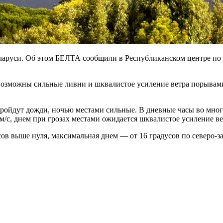
ларуси. Об этом БЕЛТА сообщили в Республиканском центре по 
озможны сильные ливни и шквалистое усиление ветра порывами 
пройдут дожди, ночью местами сильные. В дневные часы во мног
/с, днем при грозах местами ожидается шквалистое усиление вет
в выше нуля, максимальная днем — от 16 градусов по северо-зап