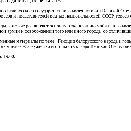
афон единства», пишет БЕЛТА.
лов Белорусского государственного музея истории Великой Оте
орусов и представителей разных национальностей СССР, героев
ды, которые расширяют основную экспозицию мобильного музея
ой армии и освобождении того или иного города, об отличивши
менные материалы по теме «Геноцид белорусского народа в год
 вымпелом «За мужество и стойкость в годы Великой Отечестве
о 19.00.