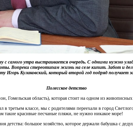
му с самого утра выстраивается очередь. С одними нужно ула
оты. Вопреки стереотипам жизнь на селе кипит. Забот и дел
у Игорь Кулаковский, который второй год подряд получает з
Полесское детство
н, Гомельская область), которая стоит на одном из живописных
л в третьем классе, мы с родителями переехали в город Светлог
ам такие красивые песчаные пляжи, не нужно никакое море!
ния детства: большое хозяйство, которое держали бабушка с дед