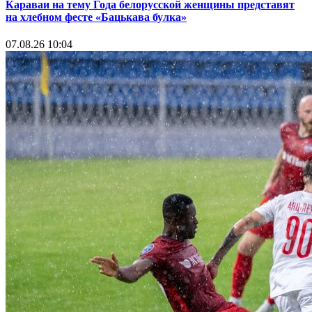
Караваи на тему Года белорусской женщины представят
на хлебном фесте «Бацькава булка»
07.08.26 10:04