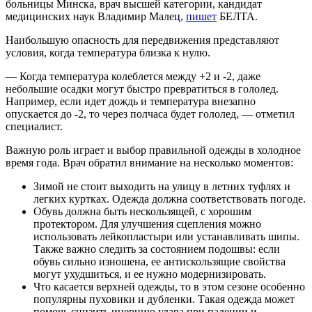
больницы Минска, врач высшей категории, кандидат
медицинских наук Владимир Малец,
пишет
БЕЛТА.
Наибольшую опасность для передвижения представляют
условия, когда температура близка к нулю.
— Когда температура колеблется между +2 и -2, даже
небольшие осадки могут быстро превратиться в гололед.
Например, если идет дождь и температура внезапно
опускается до -2, то через полчаса будет гололед, — отметил
специалист.
Важную роль играет и выбор правильной одежды в холодное
время года. Врач обратил внимание на несколько моментов:
Зимой не стоит выходить на улицу в летних туфлях и
легких куртках. Одежда должна соответствовать погоде.
Обувь должна быть нескользящей, с хорошим
протектором. Для улучшения сцепления можно
использовать лейкопластыри или устанавливать шипы.
Также важно следить за состоянием подошвы: если
обувь сильно изношена, ее антискользящие свойства
могут ухудшиться, и ее нужно модернизировать.
Что касается верхней одежды, то в этом сезоне особенно
популярны пуховики и дубленки. Такая одежда может
помочь снизить инерцию удара при падении и