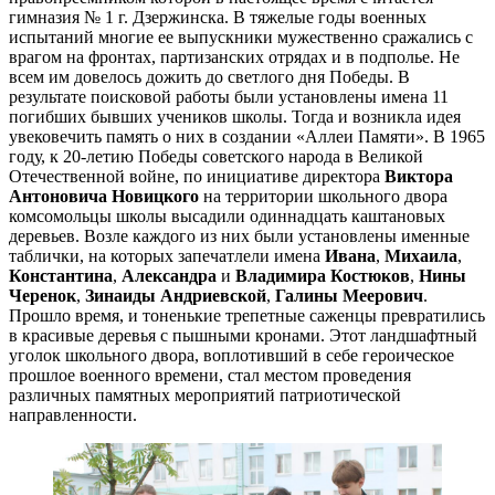
гимназия № 1 г. Дзержинска. В тяжелые годы военных
испытаний многие ее выпускники мужественно сражались с
врагом на фронтах, партизанских отрядах и в подполье. Не
всем им довелось дожить до светлого дня Победы. В
результате поисковой работы были установлены имена 11
погибших бывших учеников школы. Тогда и возникла идея
увековечить память о них в создании «Аллеи Памяти». В 1965
году, к 20-летию Победы советского народа в Великой
Отечественной войне, по инициативе директора
Виктора
Антоновича Новицкого
на территории школьного двора
комсомольцы школы высадили одиннадцать каштановых
деревьев. Возле каждого из них были установлены именные
таблички, на которых запечатлели имена
Ивана
,
Михаила
,
Константина
,
Александра
и
Владимира Костюков
,
Нины
Черенок
,
Зинаиды Андриевской
,
Галины Меерович
.
Прошло время, и тоненькие трепетные саженцы превратились
в красивые деревья с пышными кронами. Этот ландшафтный
уголок школьного двора, воплотивший в себе героическое
прошлое военного времени, стал местом проведения
различных памятных мероприятий патриотической
направленности.