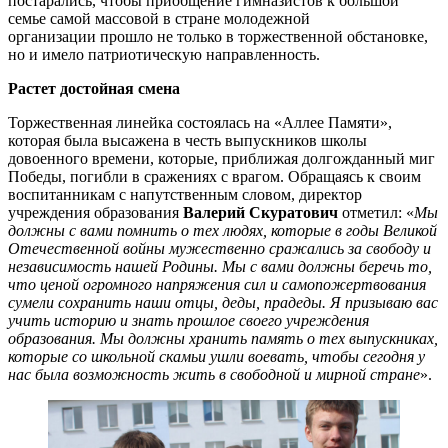
постарались, чтобы приобщение гимназистов к большой
семье самой массовой в стране молодежной
организации прошло не только в торжественной обстановке,
но и имело патриотическую направленность.
Растет достойная смена
Торжественная линейка состоялась на «Аллее Памяти»,
которая была высажена в честь выпускников школы
довоенного времени, которые, приближая долгожданный миг
Победы, погибли в сражениях с врагом. Обращаясь к своим
воспитанникам с напутственным словом, директор
учреждения образования
Валерий Скуратович
отметил: «
Мы
должны с вами помнить о тех людях, которые в годы Великой
Отечественной войны мужественно сражались за свободу и
независимость нашей Родины. Мы с вами должны беречь то,
что ценой огромного напряжения сил и самопожертвования
сумели сохранить наши отцы, деды, прадеды. Я призываю вас
учить историю и знать прошлое своего учреждения
образования. Мы должны хранить память о тех выпускниках,
которые со школьной скамьи ушли воевать, чтобы сегодня у
нас была возможность жить в свободной и мирной стране
».