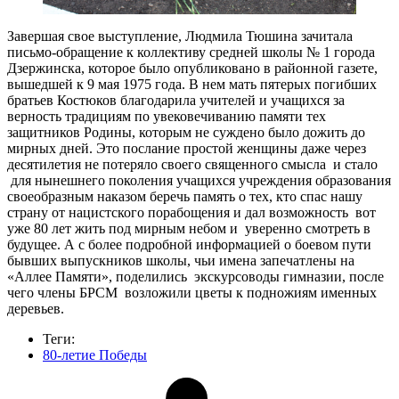
Завершая свое выступление, Людмила Тюшина зачитала
письмо-обращение к коллективу средней школы № 1 города
Дзержинска, которое было опубликовано в районной газете,
вышедшей к 9 мая 1975 года. В нем мать пятерых погибших
братьев Костюков благодарила учителей и учащихся за
верность традициям по увековечиванию памяти тех
защитников Родины, которым не суждено было дожить до
мирных дней. Это послание простой женщины даже через
десятилетия не потеряло своего священного смысла и стало
для нынешнего поколения учащихся учреждения образования
своеобразным наказом беречь память о тех, кто спас нашу
страну от нацистского порабощения и дал возможность вот
уже 80 лет жить под мирным небом и уверенно смотреть в
будущее. А с более подробной информацией о боевом пути
бывших выпускников школы, чьи имена запечатлены на
«Аллее Памяти», поделились экскурсоводы гимназии, после
чего члены БРСМ возложили цветы к подножиям именных
деревьев.
Теги:
80-летие Победы