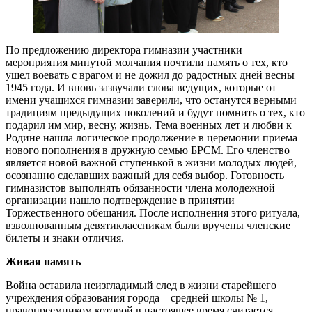
По предложению директора гимназии участники
мероприятия минутой молчания почтили память о тех, кто
ушел воевать с врагом и не дожил до радостных дней весны
1945 года. И вновь зазвучали слова ведущих, которые от
имени учащихся гимназии заверили, что останутся верными
традициям предыдущих поколений и будут помнить о тех, кто
подарил им мир, весну, жизнь. Тема военных лет и любви к
Родине нашла логическое продолжение в церемонии приема
нового пополнения в дружную семью БРСМ. Его членство
является новой важной ступенькой в жизни молодых людей,
осознанно сделавших важный для себя выбор. Готовность
гимназистов выполнять обязанности члена молодежной
организации нашло подтверждение в принятии
Торжественного обещания. После исполнения этого ритуала,
взволнованным девятиклассникам были вручены членские
билеты и знаки отличия.
Живая память
Война оставила неизгладимый след в жизни старейшего
учреждения образования города – средней школы № 1,
правопреемником которой в настоящее время считается