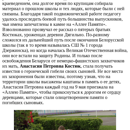
краеведением, она долгое время по крупицам собирала
материал о прошлом школы и тех людях, которые были с ней
связаны. Благодаря такой подвижнической работе педагогу
удалось проследить боевой путь большинства выпускников,
чьи имена запечатлены в камне на «Аллее Памяти».
Взволнованно прозвучал ее рассказ о пятерых братьях
Костюках, уроженцах деревни Дягильно. По-разному
сложился их дальнейший путь после окончания Белорусской
школы (так в то время называлась СШ № 1 города
Дзержинска), но когда началась Великая Отечественная война,
они все встали на защиту Родины. И только после
освобождения Беларуси от немецко-фашистских захватчиков
их мать,
Анастасия Петровна Костюк
, стала получать
известия о героической гибели своих сыновей. Не все места
их захоронения были известны, поэтому узнав, что на
территории школы высажены каштаны в память о ее детях,
Анастасия Петровна каждый год на 9 мая приезжала на
«Аллею Памяти», чтобы прикоснуться к дорогим ее сердцу
деревцами, которые стали олицетворением памяти о
погибших сыновьях.