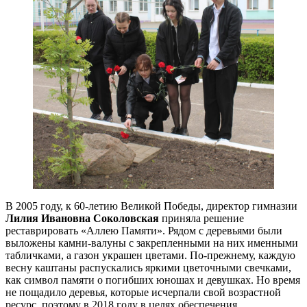
В 2005 году, к 60-летию Великой Победы, директор гимназии
Лилия Ивановна Соколовская
приняла решение
реставрировать «Аллею Памяти». Рядом с деревьями были
выложены камни-валуны с закрепленными на них именными
табличками, а газон украшен цветами. По-прежнему, каждую
весну каштаны распускались яркими цветочными свечками,
как символ памяти о погибших юношах и девушках. Но время
не пощадило деревья, которые исчерпали свой возрастной
ресурс, поэтому в 2018 году в целях обеспечения