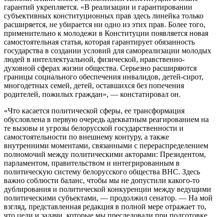
гарантий укрепляется. «В реализации и гарантировании
субъективных конституционных прав здесь линейка только
расширяется, не убирается ни одно из этих прав. Более того,
применительно к молодежи в Конституции появляется новая
самостоятельная статья, которая гарантирует обязанность
государства в создании условий для самореализации молодых
людей в интеллектуальной, физической, нравственно-
духовной сферах жизни общества. Серьезно расширяются
границы социального обеспечения инвалидов, детей-сирот,
многодетных семей, детей, оставшихся без попечения
родителей, пожилых граждан», — констатировал он.
«Что касается политической сферы, ее трансформация
обусловлена в первую очередь адекватным реагированием на
те вызовы и угрозы белорусской государственности и
самостоятельности по внешнему контуру, а также
внутренними моментами, связанными с перераспределением
полномочий между политическими акторами: Президентом,
парламентом, правительством и интегрированным в
политическую систему белорусского общества ВНС. Здесь
важно соблюсти баланс, чтобы мы не допустили какого-то
дублирования и политической конкуренции между ведущими
политическими субъектами, — продолжил сенатор. — На мой
взгляд, представленная редакция в полной мере отражает то,
что цели и задачи, которые мы преследовали при подготовке