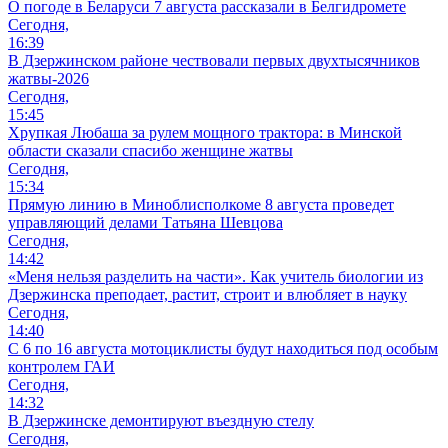
О погоде в Беларуси 7 августа рассказали в Белгидромете
Сегодня,
16:39
В Дзержинском районе чествовали первых двухтысячников
жатвы-2026
Сегодня,
15:45
Хрупкая Любаша за рулем мощного трактора: в Минской
области сказали спасибо женщине жатвы
Сегодня,
15:34
Прямую линию в Миноблисполкоме 8 августа проведет
управляющий делами Татьяна Шевцова
Сегодня,
14:42
«Меня нельзя разделить на части». Как учитель биологии из
Дзержинска преподает, растит, строит и влюбляет в науку
Сегодня,
14:40
С 6 по 16 августа мотоциклисты будут находиться под особым
контролем ГАИ
Сегодня,
14:32
В Дзержинске демонтируют въездную стелу
Сегодня,