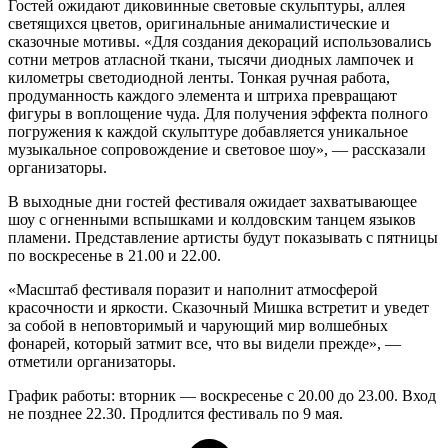
Гостей ожидают диковинные световые скульптуры, аллея
светящихся цветов, оригинальные анималистические и
сказочные мотивы. «Для создания декораций использовались
сотни метров атласной ткани, тысячи диодных лампочек и
километры светодиодной ленты. Тонкая ручная работа,
продуманность каждого элемента и штриха превращают
фигуры в воплощение чуда. Для получения эффекта полного
погружения к каждой скульптуре добавляется уникальное
музыкальное сопровождение и световое шоу», — рассказали
организаторы.
В выходные дни гостей фестиваля ожидает захватывающее
шоу с огненными вспышками и колдовским танцем языков
пламени. Представление артисты будут показывать с пятницы
по воскресенье в 21.00 и 22.00.
«Масштаб фестиваля поразит и наполнит атмосферой
красочности и яркости. Сказочный Мишка встретит и уведет
за собой в неповторимый и чарующий мир волшебных
фонарей, который затмит все, что вы видели прежде», —
отметили организаторы.
График работы: вторник — воскресенье с 20.00 до 23.00. Вход
не позднее 22.30. Продлится фестиваль по 9 мая.