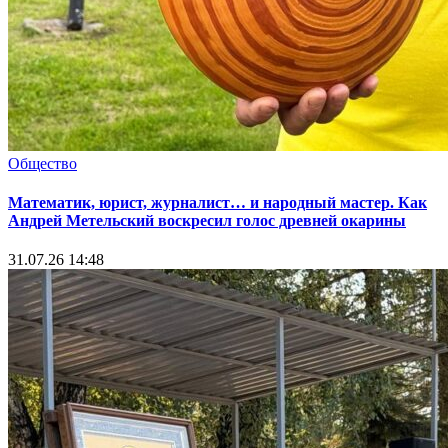
Общество
Математик, юрист, журналист… и народный мастер. Как
Андрей Метельский воскресил голос древней окарины
31.07.26 14:48