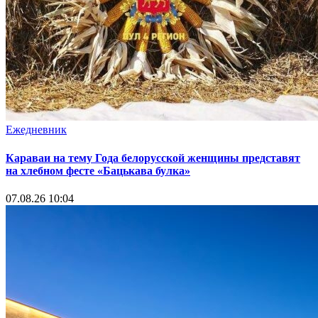
Ежедневник
Караваи на тему Года белорусской женщины представят
на хлебном фесте «Бацькава булка»
07.08.26 10:04