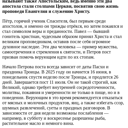
называют также Апостольским, ведь именно эти два
апостола стали столпами Церкви, посвятив свою жизнь
проповеди Евангелия и служению Христу.
Пётр, горячий ученик Спасителя, был первым среди
апостолов, и именно он трижды отрёкся, но затем покаялся и
стал символом веры и преданности. Павел — бывший
гонитель христиан, чудесным образом принял Христа и стал
великим проповедником, оставив после себя огромное
духовное наследие. Эти два человека — пример мужества,
самоотречения и стремления к святости, и Петров пост
призван помочь верующим идти по их стопам.
Начало Петрова поста всегда зависит от даты Пасхи и
праздника Троицы. В 2025 году он начнется 16 июня, в
понедельник спустя неделю после Троицы, и продлится 26
дней. Завершается пост 11 июля. Он не такой строгий, как
Великий, однако требует внутренней сосредоточенности,
молитвы, покаяния и умеренности не только в пище, но и в
поведении. Верующим в это время рекомендуется отказаться
от мясных и молочных продуктов, яиц, а также избегать ссор,
шумных развлечений, суеты и праздных разговоров. В
зависимости от дня недели возможны послабления —
например, в субботу и воскресенье разрешены рыба,
растительное масло и немного вина.