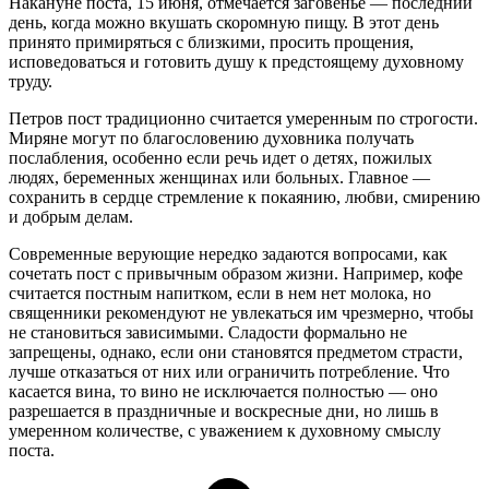
Накануне поста, 15 июня, отмечается заговенье — последний
день, когда можно вкушать скоромную пищу. В этот день
принято примиряться с близкими, просить прощения,
исповедоваться и готовить душу к предстоящему духовному
труду.
Петров пост традиционно считается умеренным по строгости.
Миряне могут по благословению духовника получать
послабления, особенно если речь идет о детях, пожилых
людях, беременных женщинах или больных. Главное —
сохранить в сердце стремление к покаянию, любви, смирению
и добрым делам.
Современные верующие нередко задаются вопросами, как
сочетать пост с привычным образом жизни. Например, кофе
считается постным напитком, если в нем нет молока, но
священники рекомендуют не увлекаться им чрезмерно, чтобы
не становиться зависимыми. Сладости формально не
запрещены, однако, если они становятся предметом страсти,
лучше отказаться от них или ограничить потребление. Что
касается вина, то вино не исключается полностью — оно
разрешается в праздничные и воскресные дни, но лишь в
умеренном количестве, с уважением к духовному смыслу
поста.