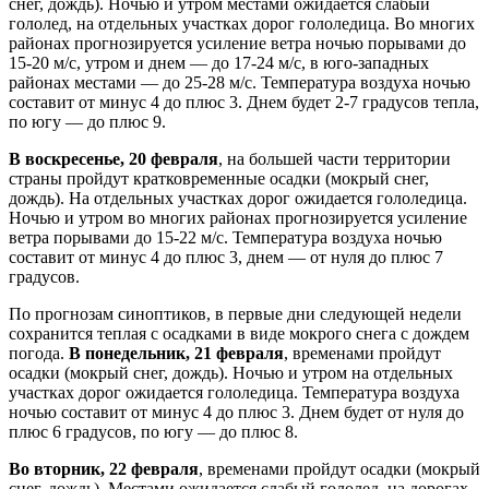
снег, дождь). Ночью и утром местами ожидается слабый
гололед, на отдельных участках дорог гололедица. Во многих
районах прогнозируется усиление ветра ночью порывами до
15-20 м/с, утром и днем — до 17-24 м/с, в юго-западных
районах местами — до 25-28 м/с. Температура воздуха ночью
составит от минус 4 до плюс 3. Днем будет 2-7 градусов тепла,
по югу — до плюс 9.
В воскресенье, 20 февраля
, на большей части территории
страны пройдут кратковременные осадки (мокрый снег,
дождь). На отдельных участках дорог ожидается гололедица.
Ночью и утром во многих районах прогнозируется усиление
ветра порывами до 15-22 м/с. Температура воздуха ночью
составит от минус 4 до плюс 3, днем — от нуля до плюс 7
градусов.
По прогнозам синоптиков, в первые дни следующей недели
сохранится теплая с осадками в виде мокрого снега с дождем
погода.
В понедельник, 21 февраля
, временами пройдут
осадки (мокрый снег, дождь). Ночью и утром на отдельных
участках дорог ожидается гололедица. Температура воздуха
ночью составит от минус 4 до плюс 3. Днем будет от нуля до
плюс 6 градусов, по югу — до плюс 8.
Во вторник, 22 февраля
, временами пройдут осадки (мокрый
снег, дождь). Местами ожидается слабый гололед, на дорогах