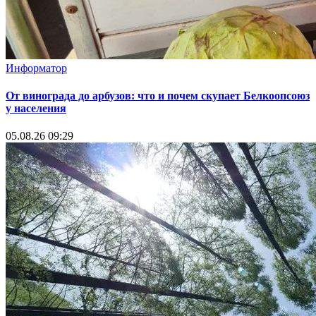
Информатор
От винограда до арбузов: что и почем скупает Белкоопсоюз
у населения
05.08.26 09:29