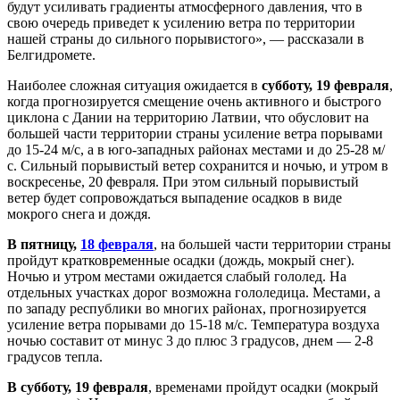
будут усиливать градиенты атмосферного давления, что в
свою очередь приведет к усилению ветра по территории
нашей страны до сильного порывистого», — рассказали в
Белгидромете.
Наиболее сложная ситуация ожидается в
субботу, 19 февраля
,
когда прогнозируется смещение очень активного и быстрого
циклона с Дании на территорию Латвии, что обусловит на
большей части территории страны усиление ветра порывами
до 15-24 м/с, а в юго-западных районах местами и до 25-28 м/
с. Сильный порывистый ветер сохранится и ночью, и утром в
воскресенье, 20 февраля. При этом сильный порывистый
ветер будет сопровождаться выпадение осадков в виде
мокрого снега и дождя.
В пятницу,
18 февраля
, на большей части территории страны
пройдут кратковременные осадки (дождь, мокрый снег).
Ночью и утром местами ожидается слабый гололед. На
отдельных участках дорог возможна гололедица. Местами, а
по западу республики во многих районах, прогнозируется
усиление ветра порывами до 15-18 м/с. Температура воздуха
ночью составит от минус 3 до плюс 3 градусов, днем — 2-8
градусов тепла.
В субботу, 19 февраля
, временами пройдут осадки (мокрый