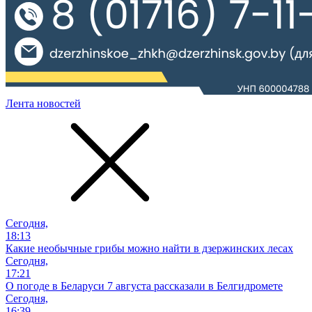
Лента новостей
Сегодня,
18:13
Какие необычные грибы можно найти в дзержинских лесах
Сегодня,
17:21
О погоде в Беларуси 7 августа рассказали в Белгидромете
Сегодня,
16:39