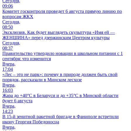
Сегодня,
09:06
Комитет госконтроля проведет 6 августа прямую линию по
вопросам ЖКХ
Сегодня,
08:50
Эксклюзив. Как будет выглядеть скульптура «Имя ей —
ЖЕНЩИНА» перед дзержинским Центром культуры
Сегодня,
08:37
Правительство утвердило новации в школьном питании с 1
сентября: что изменится
Вчера,
17:04
«Лес – это не парк»: почему в природе должен быть свой
порядок, рассказали в Минском лесхозе
Вчера,
16:03
Жара до +40°С в Беларуси и до +35°С в Минской области
будет 6 августа
Вчера,
14:23
В 15-й зенитной ракетной бригаде в Фаниполе встретили
икону Георгия Победоносца
Вчера,