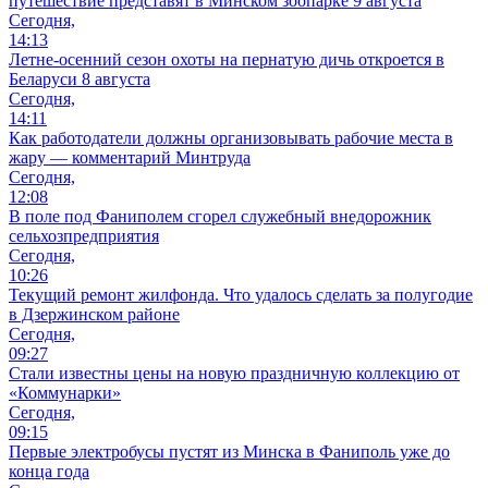
путешествие представят в Минском зоопарке 9 августа
Сегодня,
14:13
Летне-осенний сезон охоты на пернатую дичь откроется в
Беларуси 8 августа
Сегодня,
14:11
Как работодатели должны организовывать рабочие места в
жару — комментарий Минтруда
Сегодня,
12:08
В поле под Фаниполем сгорел служебный внедорожник
сельхозпредприятия
Сегодня,
10:26
Текущий ремонт жилфонда. Что удалось сделать за полугодие
в Дзержинском районе
Сегодня,
09:27
Стали известны цены на новую праздничную коллекцию от
«Коммунарки»
Сегодня,
09:15
Первые электробусы пустят из Минска в Фаниполь уже до
конца года