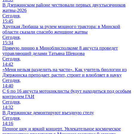
В Дзержинском районе чествовали первых двухтысячников
жатвы-2026
Сегодня,
15:45
Хрупкая Любаша за рулем мощного трактора: в Минской
области сказали спасибо женщине жатвы
Сегодня,
15:34
Прямую линию в Миноблисполкоме 8 августа проведет
управляющий делами Татьяна Шевцова
Сегодня,
14:42
«Меня нельзя разделить на части». Как учитель биологии из
Дзержинска преподает, растит, строит и влюбляет в науку
Сегодня,
14:40
С 6 по 16 августа мотоциклисты будут находиться под особым
контролем ГАИ
Сегодня,
14:32
В Дзержинске демонтируют въездную стелу
Сегодня,
14:16
Пенное шоу и яркий концерт. Увлекательное космическое