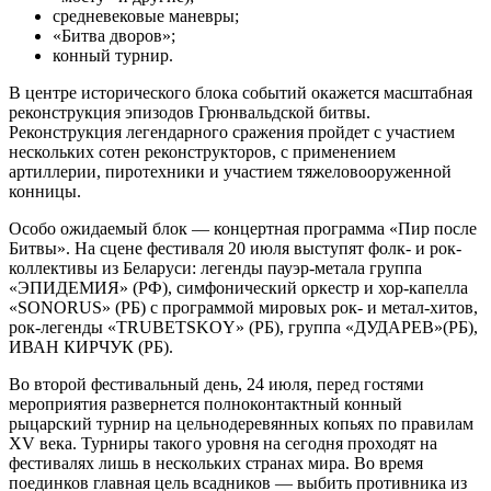
средневековые маневры;
«Битва дворов»;
конный турнир.
В центре исторического блока событий окажется масштабная
реконструкция эпизодов Грюнвальдской битвы.
Реконструкция легендарного сражения пройдет с участием
нескольких сотен реконструкторов, с применением
артиллерии, пиротехники и участием тяжеловооруженной
конницы.
Особо ожидаемый блок — концертная программа «Пир после
Битвы». На сцене фестиваля 20 июля выступят фолк- и рок-
коллективы из Беларуси: легенды пауэр-метала группа
«ЭПИДЕМИЯ» (РФ), симфонический оркестр и хор-капелла
«SONORUS» (РБ) с программой мировых рок- и метал-хитов,
рок-легенды «TRUBETSKOY» (РБ), группа «ДУДАРЕВ»(РБ),
ИВАН КИРЧУК (РБ).
Во второй фестивальный день, 24 июля, перед гостями
мероприятия развернется полноконтактный конный
рыцарский турнир на цельнодеревянных копьях по правилам
XV века. Турниры такого уровня на сегодня проходят на
фестивалях лишь в нескольких странах мира. Во время
поединков главная цель всадников — выбить противника из