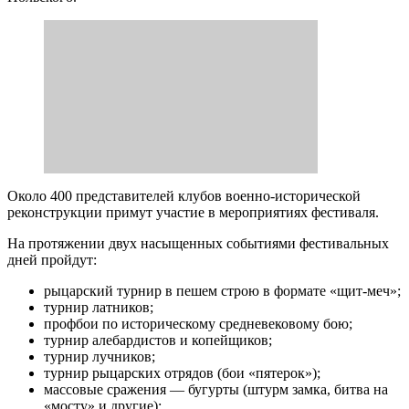
Около 400 представителей клубов военно-исторической
реконструкции примут участие в мероприятиях фестиваля.
На протяжении двух насыщенных событиями фестивальных
дней пройдут:
рыцарский турнир в пешем строю в формате «щит-меч»;
турнир латников;
профбои по историческому средневековому бою;
турнир алебардистов и копейщиков;
турнир лучников;
турнир рыцарских отрядов (бои «пятерок»);
массовые сражения — бугурты (штурм замка, битва на
«мосту» и другие);