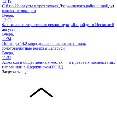
13:19
С 8 по 22 августа в трёх точках Дзержинского района пройдут
школьные ярмарки
Вчера,
12:55
Фестиваль исторических реконструкций пройдет в Несвиже 8
августа
Вчера,
11:34
Почти до 14,2 млрд долларов выросли за июль
золотовалютные резервы Беларуси
Вчера,
11:31
Алкоголь в общественных местах — о правовых последствиях
напомнили в Дзержинском РОВД
Загрузить ещё