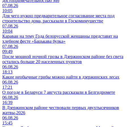
достопримечательностью М6
07.08.26
10:05
Для чего нужно предварительное согласование места под
строительство дома, рассказали в Госкомимуществе
07.08.26
10:04
Караваи на тему Года белорусской женщины представят на
хлебном фесте «Бацькава булка»
07.08.26
09:49
После мощной ночной грозы в Дзержинском районе без света
остались больше 20 населенных пунктов
06.08.26
18:13
Какие необычные грибы можно найти в дзержинских лесах
06.08.26
17:21
О погоде в Беларуси 7 августа рассказали в Белгидромете
06.08.26
16:39
В Дзержинском районе чествовали первых двухтысячников
жатвы-2026
06.08.26
15:45