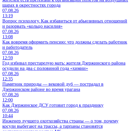
шарах в окрестностях города
07.08.26
13:19
Вопрос психологу. Как избавиться от абьюзивных отношений
и разорвать «кольцо насилия»
07.08.26
13:08
Как вовремя оформить пенсию: что должны сделать работник
и работодатель
07.08.26
12:59
Год избивал престарелую мать: жителя Дзержинского района
осудили на два с половиной года «химии»
07.08.26
12:35
Памятник природы — вековой дуб — пострадал в
Дзержинском районе во время урагана
07.08.26
12:00
Как Дзержинское ДСУ готовит город к празднику
07.08.26
10:44
Инженер лучшего охотхозяйства страны — о том, почему
косули выбегают на трассы, а тарпаны становятся