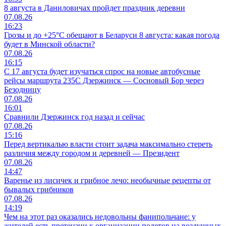
8 августа в Даниловичах пройдет праздник деревни
07.08.26
16:23
Грозы и до +25°С обещают в Беларуси 8 августа: какая погода
будет в Минской области?
07.08.26
16:15
С 17 августа будет изучаться спрос на новые автобусные
рейсы маршрута 235С Дзержинск — Сосновый Бор через
Безодницу
07.08.26
16:01
Сравнили Дзержинск год назад и сейчас
07.08.26
15:16
Перед вертикалью власти стоит задача максимально стереть
различия между городом и деревней — Президент
07.08.26
14:47
Варенье из лисичек и грибное лечо: необычные рецепты от
бывалых грибников
07.08.26
14:19
Чем на этот раз оказались недовольны фанипольчане: у
жителей есть претензии к организации полетов на воздушных