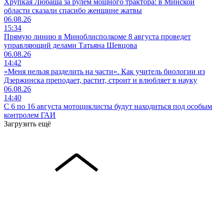
Хрупкая Любаша за рулем мощного трактора: в Минской
области сказали спасибо женщине жатвы
06.08.26
15:34
Прямую линию в Миноблисполкоме 8 августа проведет
управляющий делами Татьяна Шевцова
06.08.26
14:42
«Меня нельзя разделить на части». Как учитель биологии из
Дзержинска преподает, растит, строит и влюбляет в науку
06.08.26
14:40
С 6 по 16 августа мотоциклисты будут находиться под особым
контролем ГАИ
Загрузить ещё