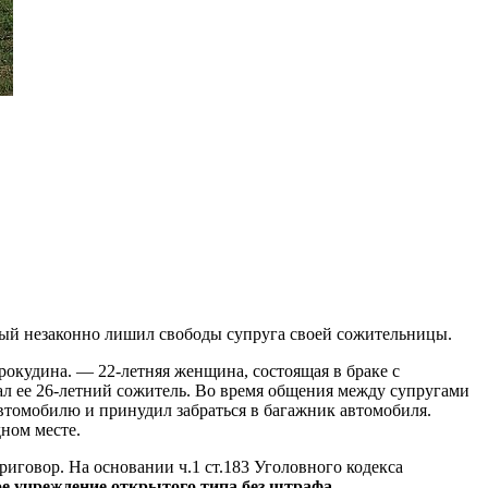
рый незаконно лишил свободы супруга своей сожительницы.
кудина. — 22-летняя женщина, состоящая в браке с
ал ее 26‑летний сожитель. Во время общения между супругами
втомобилю и принудил забраться в багажник автомобиля.
ном месте.
иговор. На основании ч.1 ст.183 Уголовного кодекса
ое учреждение открытого типа без штрафа
.