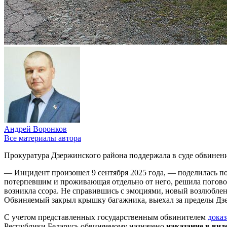
Андрей Воронков
Все материалы автора
Прокуратура Дзержинского района поддержала в суде обвинени
— Инцидент произошел 9 сентября 2025 года, — поделилась п
потерпевшим и проживающая отдельно от него, решила поговор
возникла ссора. Не справившись с эмоциями, новый возлюбле
Обвиняемый закрыл крышку багажника, выехал за пределы Дзер
С учетом представленных государственным обвинителем
доказ
Республики Беларусь обвиняемому назначено
наказание в вид