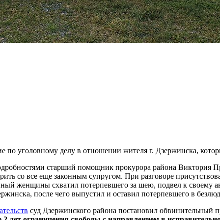
е по уголовному делу в отношении жителя г. Дзержинска, кото
одробностями старший помощник прокурора района Виктория Про
ить со все еще законным супругом. При разговоре присутствов
нный женщины схватил потерпевшего за шею, подвел к своему а
жинска, после чего выпустил и оставил потерпевшего в безлюд
ательств
суд Дзержинского района постановил обвинительный пр
е 2 лет ограничения свободы с направлением в исправительн