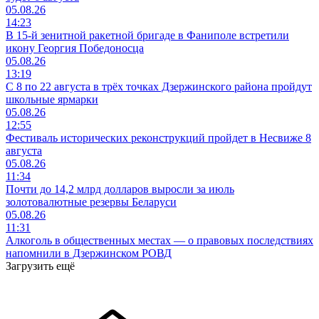
05.08.26
14:23
В 15-й зенитной ракетной бригаде в Фаниполе встретили
икону Георгия Победоносца
05.08.26
13:19
С 8 по 22 августа в трёх точках Дзержинского района пройдут
школьные ярмарки
05.08.26
12:55
Фестиваль исторических реконструкций пройдет в Несвиже 8
августа
05.08.26
11:34
Почти до 14,2 млрд долларов выросли за июль
золотовалютные резервы Беларуси
05.08.26
11:31
Алкоголь в общественных местах — о правовых последствиях
напомнили в Дзержинском РОВД
Загрузить ещё