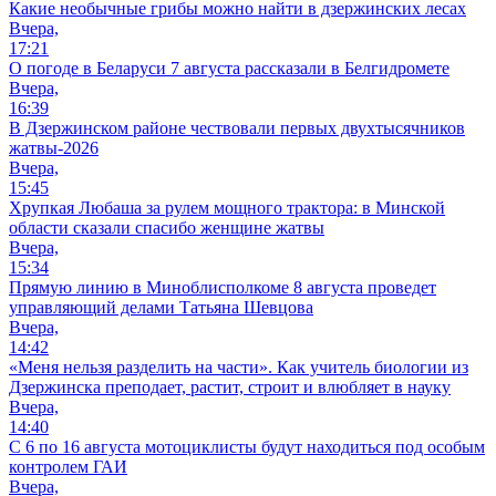
Какие необычные грибы можно найти в дзержинских лесах
Вчера,
17:21
О погоде в Беларуси 7 августа рассказали в Белгидромете
Вчера,
16:39
В Дзержинском районе чествовали первых двухтысячников
жатвы-2026
Вчера,
15:45
Хрупкая Любаша за рулем мощного трактора: в Минской
области сказали спасибо женщине жатвы
Вчера,
15:34
Прямую линию в Миноблисполкоме 8 августа проведет
управляющий делами Татьяна Шевцова
Вчера,
14:42
«Меня нельзя разделить на части». Как учитель биологии из
Дзержинска преподает, растит, строит и влюбляет в науку
Вчера,
14:40
С 6 по 16 августа мотоциклисты будут находиться под особым
контролем ГАИ
Вчера,