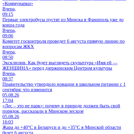
«Коммунарки»
Вчера,
09:15
Первые электробусы пустят из Минска в Фаниполь уже до
конца года
Вчера,
09:06
Комитет госконтроля проведет 6 августа прямую линию по
вопросам ЖКХ
Вчера,
08:50
Эксклюзив. Как будет выглядеть скульптура «Имя ей —
ЖЕНЩИНА» перед дзержинским Центром культуры
Вчера,
08:37
Правительство утвердило новации в школьном питании с 1
сентября: что изменится
05.08.26
17:04
«Лес – это не парк»: почему в природе должен быть свой
порядок, рассказали в Минском лесхозе
05.08.26
16:03
Жара до +40°С в Беларуси и до +35°С в Минской области
будет 6 августа