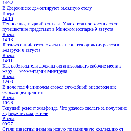
14:32
В Дзержинске демонтируют въездную стелу
Вчера,
14:16
Пенное шоу и яркий концерт. Увлекательное космическое
путешествие представят в Минском зоопарке 9 августа
Вчера,
14:13
Летне-осенний сезон охоты на пернатую дичь откроется в
Беларуси 8 августа
Вчера,
14:11
Как работодатели должны организовывать рабочие места в
жару — комментарий Минтруда
Вчера,
12:08
В поле под Фаниполем сгорел служебный внедорожник
сельхозпредприятия
Вчера,
10:26
Текущий ремонт жилфонда. Что удалось сделать за полугодие
в Дзержинском районе
Вчера,
09:27
Стали известны цены на новую праздничную коллекцию от