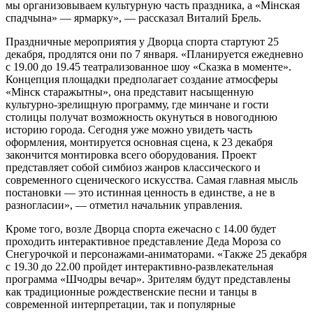
мы организовываем культурную часть праздника, а «Мiнская
спадчына» — ярмарку», — рассказал Виталий Брель.
Праздничные мероприятия у Дворца спорта стартуют 25
декабря, продлятся они по 7 января. «Планируется ежедневно
с 19.00 до 19.45 театрализованное шоу «Сказка в моменте».
Концепция площадки предполагает создание атмосферы
«Мiнск старажытны», она представит насыщенную
культурно-зрелищную программу, где минчане и гости
столицы получат возможность окунуться в новогоднюю
историю города. Сегодня уже можно увидеть часть
оформления, монтируется основная сцена, к 23 декабря
закончится монтировка всего оборудования. Проект
представляет собой симбиоз жанров классического и
современного сценического искусства. Самая главная мысль
постановки — это истинная ценность в единстве, а не в
разногласии», — отметил начальник управления.
Кроме того, возле Дворца спорта ежечасно с 14.00 будет
проходить интерактивное представление Деда Мороза со
Снегурочкой и персонажами-аниматорами. «Также 25 декабря
с 19.30 до 22.00 пройдет интерактивно-развлекательная
программа «Шчодры вечар». Зрителям будут представлены
как традиционные рождественские песни и танцы в
современной интерпретации, так и популярные