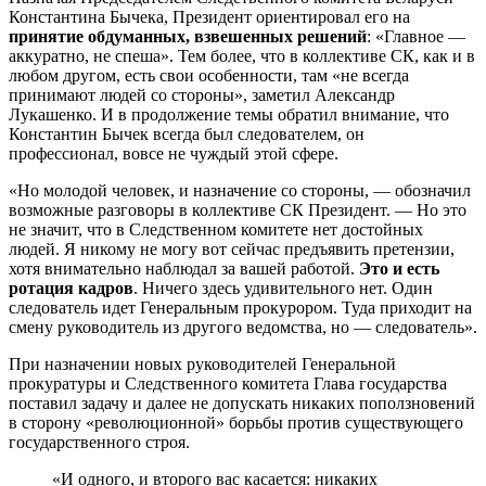
Константина Бычека, Президент ориентировал его на
принятие обдуманных, взвешенных решений
: «Главное —
аккуратно, не спеша». Тем более, что в коллективе СК, как и в
любом другом, есть свои особенности, там «не всегда
принимают людей со стороны», заметил Александр
Лукашенко. И в продолжение темы обратил внимание, что
Константин Бычек всегда был следователем, он
профессионал, вовсе не чуждый этой сфере.
«Но молодой человек, и назначение со стороны, — обозначил
возможные разговоры в коллективе СК Президент. — Но это
не значит, что в Следственном комитете нет достойных
людей. Я никому не могу вот сейчас предъявить претензии,
хотя внимательно наблюдал за вашей работой.
Это и есть
ротация кадров
. Ничего здесь удивительного нет. Один
следователь идет Генеральным прокурором. Туда приходит на
смену руководитель из другого ведомства, но — следователь».
При назначении новых руководителей Генеральной
прокуратуры и Следственного комитета Глава государства
поставил задачу и далее не допускать никаких поползновений
в сторону «революционной» борьбы против существующего
государственного строя.
«И одного, и второго вас касается: никаких