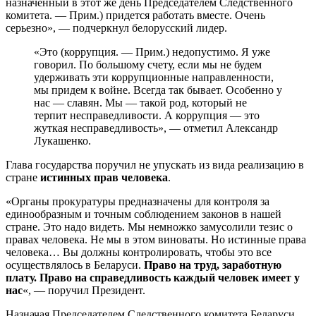
назначенный в этот же день Председателем Следственного
комитета. — Прим.) придется работать вместе. Очень
серьезно», — подчеркнул белорусский лидер.
«Это (коррупция. — Прим.) недопустимо. Я уже
говорил. По большому счету, если мы не будем
удерживать эти коррупционные направленности,
мы придем к войне. Всегда так бывает. Особенно у
нас — славян. Мы — такой род, который не
терпит несправедливости. А коррупция — это
жуткая несправедливость», — отметил Александр
Лукашенко.
Глава государства поручил не упускать из вида реализацию в
стране
истинных прав человека
.
«Органы прокуратуры предназначены для контроля за
единообразным и точным соблюдением законов в нашей
стране. Это надо видеть. Мы немножко замусолили тезис о
правах человека. Не мы в этом виноваты. Но истинные права
человека… Вы должны контролировать, чтобы это все
осуществлялось в Беларуси.
Право на труд, заработную
плату. Право на справедливость каждый человек имеет у
нас
«, — поручил Президент.
Назначая Председателем Следственного комитета Беларуси