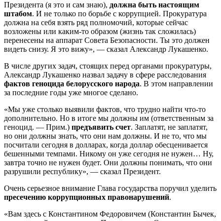
Президента (я это и сам знаю),
должна быть настоящим
штабом
. И не только по борьбе с коррупцией. Прокуратура
должна на себя взять ряд полномочий, которые сейчас
возложены или каким-то образом (жизнь так сложилась)
перенесены на аппарат Совета Безопасности. Ты это должен
видеть снизу. Я это вижу», — сказал Александр Лукашенко.
В числе других задач, стоящих перед органами прокуратуры,
Александр Лукашенко назвал задачу в сфере расследования
фактов геноцида белорусского народа
. В этом направлении
за последние годы уже многое сделано.
«Мы уже столько выявили фактов, что трудно найти что-то
дополнительно. Но в итоге мы должны им (ответственным за
геноцид. — Прим.)
предъявить счет
. Заплатят, не заплатят,
но они должны знать, что они нам должны. И не то, что мы
посчитали сегодня в долларах, когда доллар обесценивается
бешенными темпами. Никому он уже сегодня не нужен… Ну,
завтра точно не нужен будет. Они должны понимать, что они
разрушили республику», — сказал Президент.
Очень серьезное внимание Глава государства поручил уделить
пресечению коррупционных правонарушений
.
«Вам здесь с Константином Федоровичем (Константин Бычек,