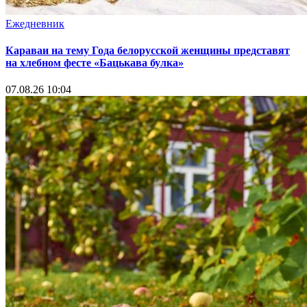
Ежедневник
Караваи на тему Года белорусской женщины представят
на хлебном фесте «Бацькава булка»
07.08.26 10:04