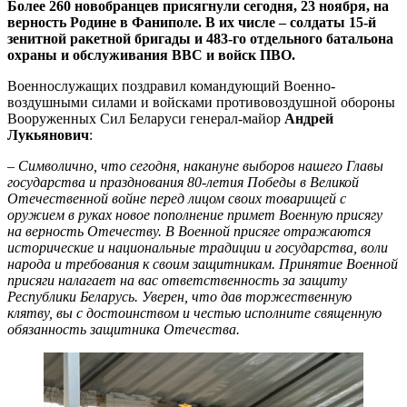
Более 260 новобранцев присягнули сегодня, 23 ноября, на
верность Родине в Фаниполе. В их числе – солдаты 15-й
зенитной ракетной бригады и 483-го отдельного батальона
охраны и обслуживания ВВС и войск ПВО.
Военнослужащих поздравил командующий Военно-
воздушными силами и войсками противовоздушной обороны
Вооруженных Сил Беларуси генерал-майор
Андрей
Лукьянович
:
– Символично, что сегодня, накануне выборов нашего Главы
государства и празднования 80-летия Победы в Великой
Отечественной войне перед лицом своих товарищей с
оружием в руках новое пополнение примет Военную присягу
на верность Отечеству. В Военной присяге отражаются
исторические и национальные традиции и государства, воли
народа и требования к своим защитникам. Принятие Военной
присяги налагает на вас ответственность за защиту
Республики Беларусь. Уверен, что дав торжественную
клятву, вы с достоинством и честью исполните священную
обязанность защитника Отечества.