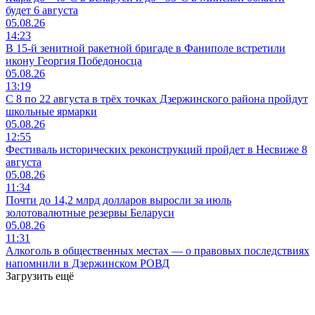
будет 6 августа
05.08.26
14:23
В 15-й зенитной ракетной бригаде в Фаниполе встретили
икону Георгия Победоносца
05.08.26
13:19
С 8 по 22 августа в трёх точках Дзержинского района пройдут
школьные ярмарки
05.08.26
12:55
Фестиваль исторических реконструкций пройдет в Несвиже 8
августа
05.08.26
11:34
Почти до 14,2 млрд долларов выросли за июль
золотовалютные резервы Беларуси
05.08.26
11:31
Алкоголь в общественных местах — о правовых последствиях
напомнили в Дзержинском РОВД
Загрузить ещё