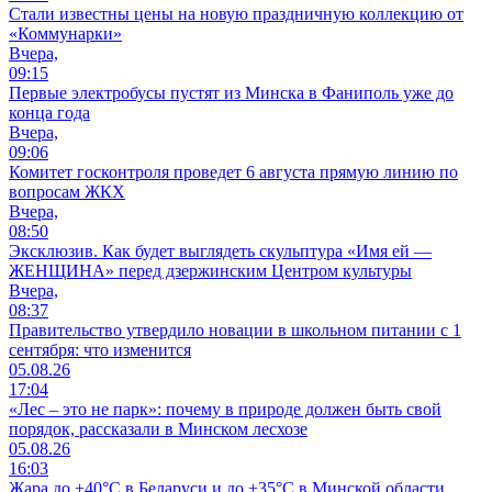
Стали известны цены на новую праздничную коллекцию от
«Коммунарки»
Вчера,
09:15
Первые электробусы пустят из Минска в Фаниполь уже до
конца года
Вчера,
09:06
Комитет госконтроля проведет 6 августа прямую линию по
вопросам ЖКХ
Вчера,
08:50
Эксклюзив. Как будет выглядеть скульптура «Имя ей —
ЖЕНЩИНА» перед дзержинским Центром культуры
Вчера,
08:37
Правительство утвердило новации в школьном питании с 1
сентября: что изменится
05.08.26
17:04
«Лес – это не парк»: почему в природе должен быть свой
порядок, рассказали в Минском лесхозе
05.08.26
16:03
Жара до +40°С в Беларуси и до +35°С в Минской области