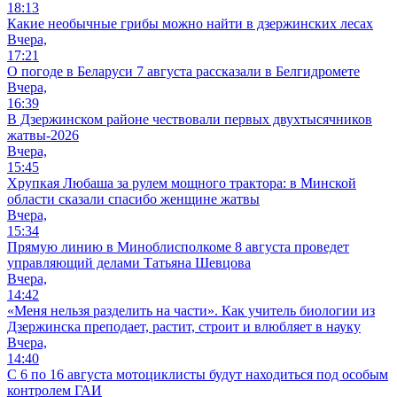
18:13
Какие необычные грибы можно найти в дзержинских лесах
Вчера,
17:21
О погоде в Беларуси 7 августа рассказали в Белгидромете
Вчера,
16:39
В Дзержинском районе чествовали первых двухтысячников
жатвы-2026
Вчера,
15:45
Хрупкая Любаша за рулем мощного трактора: в Минской
области сказали спасибо женщине жатвы
Вчера,
15:34
Прямую линию в Миноблисполкоме 8 августа проведет
управляющий делами Татьяна Шевцова
Вчера,
14:42
«Меня нельзя разделить на части». Как учитель биологии из
Дзержинска преподает, растит, строит и влюбляет в науку
Вчера,
14:40
С 6 по 16 августа мотоциклисты будут находиться под особым
контролем ГАИ