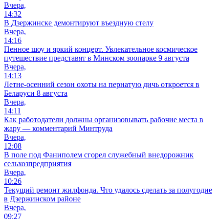
Вчера,
14:32
В Дзержинске демонтируют въездную стелу
Вчера,
14:16
Пенное шоу и яркий концерт. Увлекательное космическое
путешествие представят в Минском зоопарке 9 августа
Вчера,
14:13
Летне-осенний сезон охоты на пернатую дичь откроется в
Беларуси 8 августа
Вчера,
14:11
Как работодатели должны организовывать рабочие места в
жару — комментарий Минтруда
Вчера,
12:08
В поле под Фаниполем сгорел служебный внедорожник
сельхозпредприятия
Вчера,
10:26
Текущий ремонт жилфонда. Что удалось сделать за полугодие
в Дзержинском районе
Вчера,
09:27