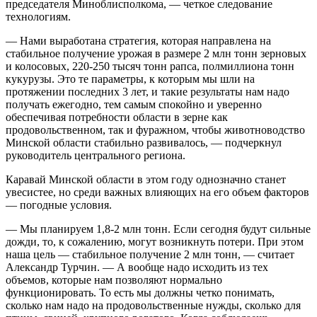
председателя Миноблисполкома, — четкое следование
технологиям.
— Нами выработана стратегия, которая направлена на
стабильное получение урожая в размере 2 млн тонн зерновых
и колосовых, 220-250 тысяч тонн рапса, полмиллиона тонн
кукурузы. Это те параметры, к которым мы шли на
протяжении последних 3 лет, и такие результаты нам надо
получать ежегодно, тем самым спокойно и уверенно
обеспечивая потребности области в зерне как
продовольственном, так и фуражном, чтобы животноводство
Минской области стабильно развивалось, — подчеркнул
руководитель центрального региона.
Каравай Минской области в этом году однозначно станет
увесистее, но среди важных влияющих на его объем факторов
— погодные условия.
— Мы планируем 1,8-2 млн тонн. Если сегодня будут сильные
дожди, то, к сожалению, могут возникнуть потери. При этом
наша цель — стабильное получение 2 млн тонн, — считает
Александр Турчин. — А вообще надо исходить из тех
объемов, которые нам позволяют нормально
функционировать. То есть мы должны четко понимать,
сколько нам надо на продовольственные нужды, сколько для