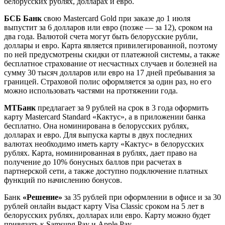
белорусских рублях, долларах и евро.
БСБ Банк
свою Mastercard Gold при заказе до 1 июля
выпустит за 6 долларов или евро (позже — за 12), сроком на
два года. Валютой счета могут быть белорусские рубли,
доллары и евро. Карта является привилегированной, поэтому
по ней предусмотрены скидки от платежной системы, а также
бесплатное страхование от несчастных случаев и болезней на
сумму 30 тысяч долларов или евро на 17 дней пребывания за
границей. Страховой полис оформляется за один раз, но его
можно использовать частями на протяжении года.
МТБанк
предлагает за 9 рублей на срок в 3 года оформить
карту Mastercard Standard «Кактус», а в приложении банка
бесплатно. Она номинирована в белорусских рублях,
долларах и евро. Для выпуска карты в двух последних
валютах необходимо иметь карту «Кактус» в белорусских
рублях. Карта, номинированная в рублях, дает право на
получение до 10% бонусных баллов при расчетах в
партнерской сети, а также доступно подключение платных
функций по начислению бонусов.
Банк
«Решение»
за 35 рублей при оформлении в офисе и за 30
рублей онлайн выдаст карту Visa Classic сроком на 5 лет в
белорусских рублях, долларах или евро. Карту можно будет
привязать к Samsung Pay и Apple Pay.