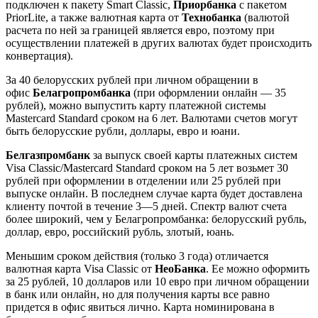
подключен к пакету Smart Classic,
Приорбанка
с пакетом
PriorLite, а также валютная карта от
Технобанка
(валютой
расчета по ней за границей является евро, поэтому при
осуществлении платежей в других валютах будет происходить
конвертация).
За 40 белорусских рублей при личном обращении в
офис
Белагропромбанка
(при оформлении онлайн — 35
рублей), можно выпустить карту платежной системы
Mastercard Standard сроком на 6 лет. Валютами счетов могут
быть белорусские рубли, доллары, евро и юани.
Белгазпромбанк
за выпуск своей карты платежных систем
Visa Classic/Mastercard Standard сроком на 5 лет возьмет 30
рублей при оформлении в отделении или 25 рублей при
выпуске онлайн. В последнем случае карта будет доставлена
клиенту почтой в течение 3—5 дней. Спектр валют счета
более широкий, чем у Белагропромбанка: белорусский рубль,
доллар, евро, российский рубль, злотый, юань.
Меньшим сроком действия (только 3 года) отличается
валютная карта Visa Classic от
НеоБанка
. Ее можно оформить
за 25 рублей, 10 долларов или 10 евро при личном обращении
в банк или онлайн, но для получения карты все равно
придется в офис явиться лично. Карта номинирована в