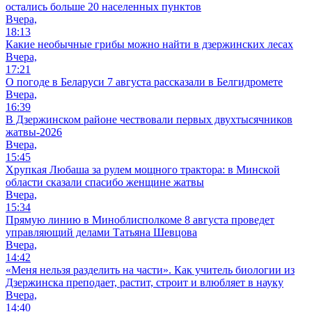
остались больше 20 населенных пунктов
Вчера,
18:13
Какие необычные грибы можно найти в дзержинских лесах
Вчера,
17:21
О погоде в Беларуси 7 августа рассказали в Белгидромете
Вчера,
16:39
В Дзержинском районе чествовали первых двухтысячников
жатвы-2026
Вчера,
15:45
Хрупкая Любаша за рулем мощного трактора: в Минской
области сказали спасибо женщине жатвы
Вчера,
15:34
Прямую линию в Миноблисполкоме 8 августа проведет
управляющий делами Татьяна Шевцова
Вчера,
14:42
«Меня нельзя разделить на части». Как учитель биологии из
Дзержинска преподает, растит, строит и влюбляет в науку
Вчера,
14:40