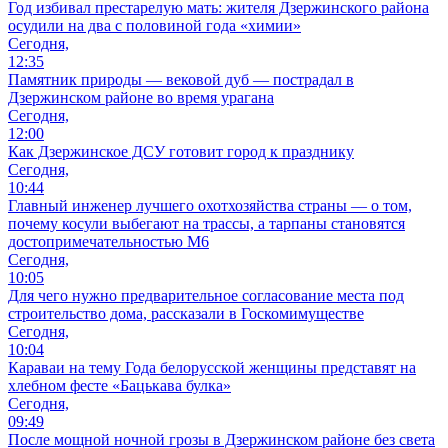
Год избивал престарелую мать: жителя Дзержинского района
осудили на два с половиной года «химии»
Сегодня,
12:35
Памятник природы — вековой дуб — пострадал в
Дзержинском районе во время урагана
Сегодня,
12:00
Как Дзержинское ДСУ готовит город к празднику
Сегодня,
10:44
Главный инженер лучшего охотхозяйства страны — о том,
почему косули выбегают на трассы, а тарпаны становятся
достопримечательностью М6
Сегодня,
10:05
Для чего нужно предварительное согласование места под
строительство дома, рассказали в Госкомимуществе
Сегодня,
10:04
Караваи на тему Года белорусской женщины представят на
хлебном фесте «Бацькава булка»
Сегодня,
09:49
После мощной ночной грозы в Дзержинском районе без света