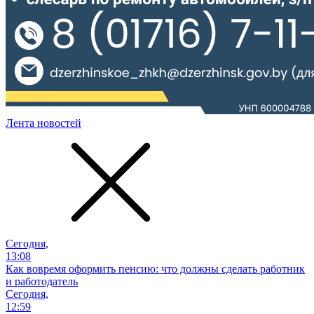
Лента новостей
Сегодня,
13:08
Как вовремя оформить пенсию: что должны сделать работник
и работодатель
Сегодня,
12:59