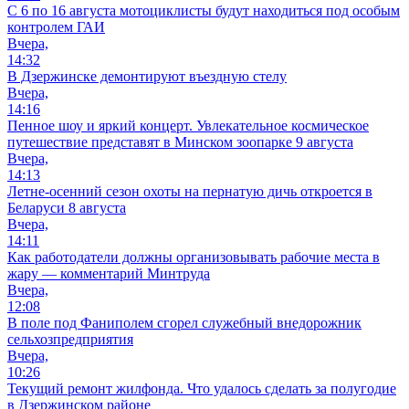
С 6 по 16 августа мотоциклисты будут находиться под особым
контролем ГАИ
Вчера,
14:32
В Дзержинске демонтируют въездную стелу
Вчера,
14:16
Пенное шоу и яркий концерт. Увлекательное космическое
путешествие представят в Минском зоопарке 9 августа
Вчера,
14:13
Летне-осенний сезон охоты на пернатую дичь откроется в
Беларуси 8 августа
Вчера,
14:11
Как работодатели должны организовывать рабочие места в
жару — комментарий Минтруда
Вчера,
12:08
В поле под Фаниполем сгорел служебный внедорожник
сельхозпредприятия
Вчера,
10:26
Текущий ремонт жилфонда. Что удалось сделать за полугодие
в Дзержинском районе