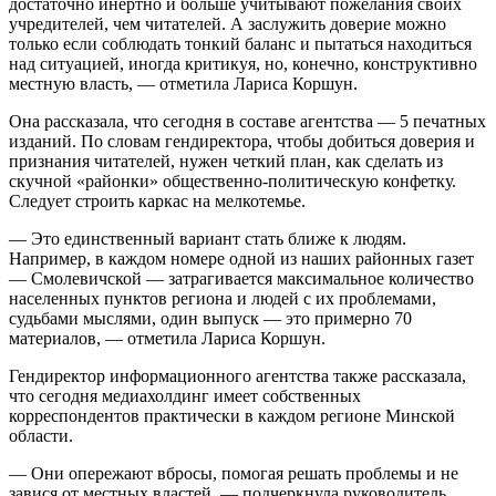
достаточно инертно и больше учитывают пожелания своих
учредителей, чем читателей. А заслужить доверие можно
только если соблюдать тонкий баланс и пытаться находиться
над ситуацией, иногда критикуя, но, конечно, конструктивно
местную власть, — отметила Лариса Коршун.
Она рассказала, что сегодня в составе агентства — 5 печатных
изданий. По словам гендиректора, чтобы добиться доверия и
признания читателей, нужен четкий план, как сделать из
скучной «районки» общественно-политическую конфетку.
Следует строить каркас на мелкотемье.
— Это единственный вариант стать ближе к людям.
Например, в каждом номере одной из наших районных газет
— Смолевичской — затрагивается максимальное количество
населенных пунктов региона и людей с их проблемами,
судьбами мыслями, один выпуск — это примерно 70
материалов, — отметила Лариса Коршун.
Гендиректор информационного агентства также рассказала,
что сегодня медиахолдинг имеет собственных
корреспондентов практически в каждом регионе Минской
области.
— Они опережают вбросы, помогая решать проблемы и не
завися от местных властей, — подчеркнула руководитель