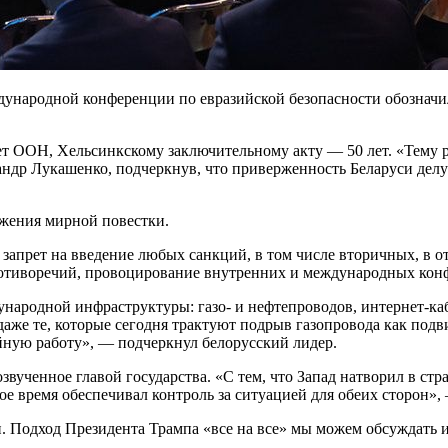
дународной конференции по евразийской безопасности обозначи
 лет ООН, Хельсинкскому заключительному акту — 50 лет. «Тем
ндр Лукашенко, подчеркнув, что приверженность Беларуси делу 
жения мирной повестки.
запрет на введение любых санкций, в том числе вторичных, в 
ротиворечий, провоцирование внутренних и международных кон
ародной инфраструктуры: газо- и нефтепроводов, интернет-каб
 даже те, которые сегодня трактуют подрыв газопровода как под
йную работу», — подчеркнул белорусский лидер.
звученное главой государства. «С тем, что Запад натворил в стра
ое время обеспечивал контроль за ситуацией для обеих сторон»,
. Подход Президента Трампа «все на все» мы можем обсуждать и