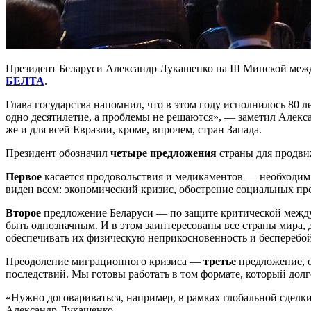
Президент Беларуси Александр Лукашенко на III Минской меж
БЕЛТА
.
Глава государства напомнил, что в этом году исполнилось 80
одно десятилетие, а проблемы не решаются», — заметил Алекса
же и для всей Евразии, кроме, впрочем, стран Запада.
Президент обозначил
четыре предложения
страны для продви
Первое
касается продовольствия и медикаментов — необходим 
виден всем: экономический кризис, обострение социальных п
Второе
предложение Беларуси — по защите критической междун
быть однозначным. И в этом заинтересованы все страны мира,
обеспечивать их физическую неприкосновенность и бесперебо
Преодоление миграционного кризиса —
третье
предложение, о
последствий. Мы готовы работать в том формате, который долг
«Нужно договариваться, например, в рамках глобальной сделки
Александр Лукашенко.