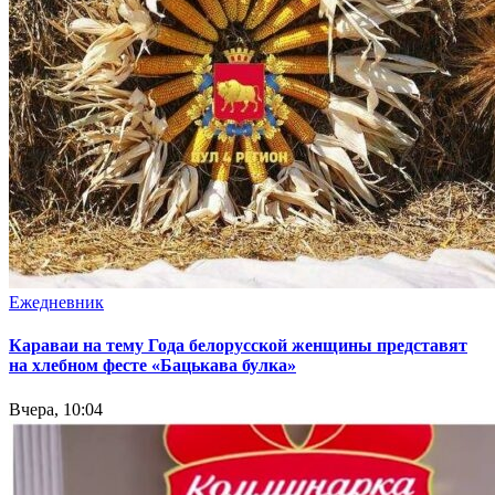
Ежедневник
Караваи на тему Года белорусской женщины представят
на хлебном фесте «Бацькава булка»
Вчера, 10:04