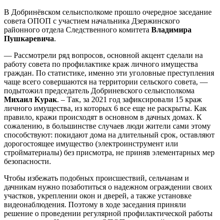
В Добринёвском сельисполкоме прошло очередное заседание
совета ОПОП с участием начальника Дзержинского
районного отдела Следственного комитета
Владимира
Пушкаревича
.
— Рассмотрели ряд вопросов, основной акцент сделали на
работу совета по профилактике краж личного имущества
граждан. По статистике, именно эти уголовные преступления
чаще всего совершаются на территории сельского совета, —
подытожил председатель Добриневского сельисполкома
Михаил Курак
. – Так, за 2021 год зафиксировали 15 краж
личного имущества, из которых 6 все еще не раскрыты. Как
правило, кражи происходят в основном в дачных домах. К
сожалению, в большинстве случаев люди жители сами этому
способствуют: покидают дома на длительный срок, оставляют
дорогостоящее имущество (электроинструмент или
стройматериалы) без присмотра, не приняв элементарных мер
безопасности.
Чтобы избежать подобных происшествий, сельчанам и
дачникам нужно позаботиться о надежном ограждении своих
участков, укреплении окон и дверей, а также установке
видеонаблюдения. Поэтому в ходе заседания приняли
решение о проведении регулярной профилактической работы