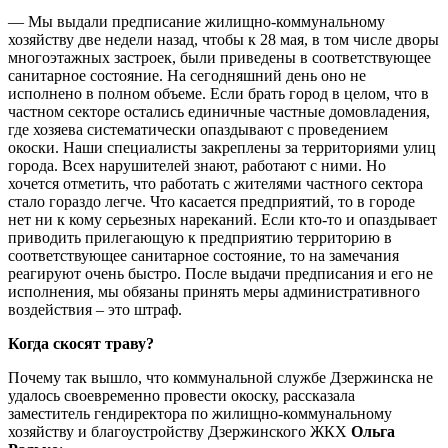
— Мы выдали предписание жилищно-коммунальному
хозяйству две недели назад, чтобы к 28 мая, в том числе дворы
многоэтажных застроек, были приведены в соответствующее
санитарное состояние. На сегодняшний день оно не
исполнено в полном объеме. Если брать город в целом, что в
частном секторе остались единичные частные домовладения,
где хозяева систематически опаздывают с проведением
окоски. Наши специалисты закреплены за территориями улиц
города. Всех нарушителей знают, работают с ними. Но
хочется отметить, что работать с жителями частного сектора
стало гораздо легче. Что касается предприятий, то в городе
нет ни к кому серьезных нареканий. Если кто-то и опаздывает
приводить прилегающую к предприятию территорию в
соответствующее санитарное состояние, то на замечания
реагируют очень быстро. После выдачи предписания и его не
исполнения, мы обязаны принять меры административного
воздействия – это штраф.
Когда скосят траву?
Почему так вышло, что коммунальной службе Дзержинска не
удалось своевременно провести окоску, рассказала
заместитель гендиректора по жилищно-коммунальному
хозяйству и благоустройству Дзержинского ЖКХ
Ольга