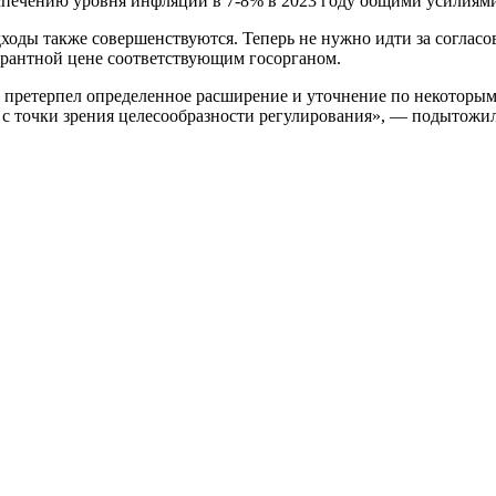
еспечению уровня инфляции в 7-8% в 2023 году общими усилиям
дходы также совершенствуются. Теперь не нужно идти за согласо
курантной цене соответствующим госорганом.
претерпел определенное расширение и уточнение по некоторым
с точки зрения целесообразности регулирования», — подытожил