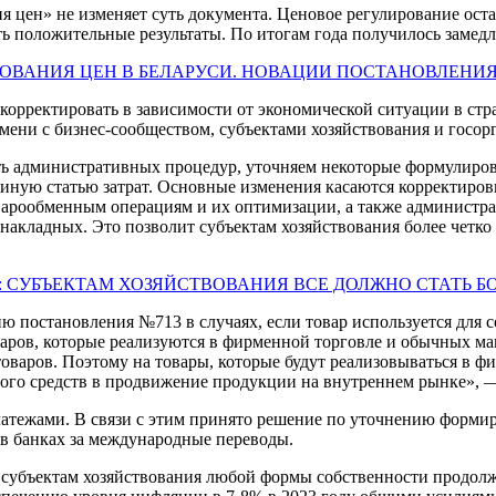
 цен» не изменяет суть документа. Ценовое регулирование оста
сть положительные результаты. По итогам года получилось заме
ОВАНИЯ ЦЕН В БЕЛАРУСИ. НОВАЦИИ ПОСТАНОВЛЕНИЯ
орректировать в зависимости от экономической ситуации в стра
мени с бизнес-сообществом, субъектами хозяйствования и госор
ть административных процедур, уточняем некоторые формулиров
 иную статью затрат. Основные изменения касаются корректиро
варообменным операциям и их оптимизации, а также администра
 накладных. Это позволит субъектам хозяйствования более четк
: СУБЪЕКТАМ ХОЗЯЙСТВОВАНИЯ ВСЕ ДОЛЖНО СТАТЬ Б
ю постановления №713 в случаях, если товар используется для
варов, которые реализуются в фирменной торговле и обычных маг
варов. Поэтому на товары, которые будут реализовываться в фи
ого средств в продвижение продукции на внутреннем рынке», —
атежами. В связи с этим принято решение по уточнению формир
в банках за международные переводы.
 субъектам хозяйствования любой формы собственности продолж