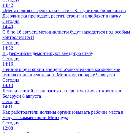
14:42
«Меня нельзя разделить на части». Как учитель биологии из
Дзержинска преподает, растит, строит и влюбляет в науку
Сегодня,
14:40
С 6 по 16 августа мотоциклисты будут находиться под особым
контролем ГАИ
Сегодня,
14:32
В Дзержинске демонтируют въездную стелу
Сегодня,
14:16
Пенное шоу и яркий концерт. Увлекательное космическое
путешествие представят в Минском зоопарке 9 августа
Сегодня,
14:13
Летне-осенний сезон охоты на пернатую дичь откроется в
Беларуси 8 августа
Сегодня,
14:11
Как работодатели должны организовывать рабочие места в
жару — комментарий Минтруда
Сегодня,
12:08