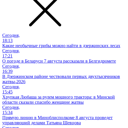
Сегодня,
18:13
Какие необычные грибы можно найти в дзержинских лесах
Сегодня,
17:21
О погоде в Беларуси 7 августа рассказали в Белгидромете
Сегодня,
16:39
В Дзержинском районе чествовали первых двухтысячников
жатвы-2026
Сегодня,
15:45
Хрупкая Любаша за рулем мощного трактора: в Минской
области сказали спасибо женщине жатвы
Сегодня,
15:34
Прямую линию в Миноблисполкоме 8 августа проведет
управляющий делами Татьяна Шевцова
Сегодня,