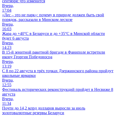
сентября: что изменится
Вчера,
17:04
«Лес – это не парк»: почему в природе должен быть свой
порядок, рассказали в Минском лесхозе
Вчера,
16:03
Жара до +40°С в Беларуси и до +35°С в Минской области
будет 6 августа
Вчера,
14:23
В 15-й зенитной ракетной бригаде в Фаниполе встретили
икону Георгия Победоносца
Вчера,
13:19
С 8 по 22 августа в трёх точках Дзержинского района пройдут
школьные ярмарки
Вчера,
12:55
Фестиваль исторических реконструкций пройдет в Несвиже 8
августа
Вчера,
11:34
Почти до 14,2 млрд долларов выросли за июль
золотовалютные резервы Беларуси