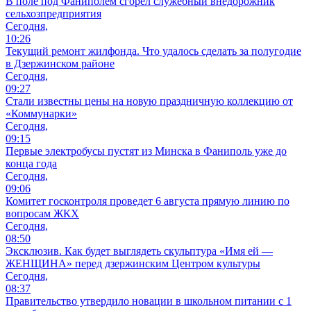
В поле под Фаниполем сгорел служебный внедорожник
сельхозпредприятия
Сегодня,
10:26
Текущий ремонт жилфонда. Что удалось сделать за полугодие
в Дзержинском районе
Сегодня,
09:27
Стали известны цены на новую праздничную коллекцию от
«Коммунарки»
Сегодня,
09:15
Первые электробусы пустят из Минска в Фаниполь уже до
конца года
Сегодня,
09:06
Комитет госконтроля проведет 6 августа прямую линию по
вопросам ЖКХ
Сегодня,
08:50
Эксклюзив. Как будет выглядеть скульптура «Имя ей —
ЖЕНЩИНА» перед дзержинским Центром культуры
Сегодня,
08:37
Правительство утвердило новации в школьном питании с 1