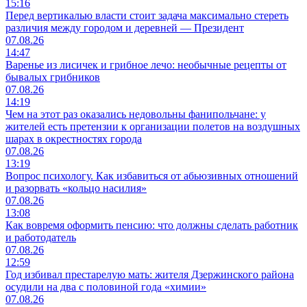
15:16
Перед вертикалью власти стоит задача максимально стереть
различия между городом и деревней — Президент
07.08.26
14:47
Варенье из лисичек и грибное лечо: необычные рецепты от
бывалых грибников
07.08.26
14:19
Чем на этот раз оказались недовольны фанипольчане: у
жителей есть претензии к организации полетов на воздушных
шарах в окрестностях города
07.08.26
13:19
Вопрос психологу. Как избавиться от абьюзивных отношений
и разорвать «кольцо насилия»
07.08.26
13:08
Как вовремя оформить пенсию: что должны сделать работник
и работодатель
07.08.26
12:59
Год избивал престарелую мать: жителя Дзержинского района
осудили на два с половиной года «химии»
07.08.26