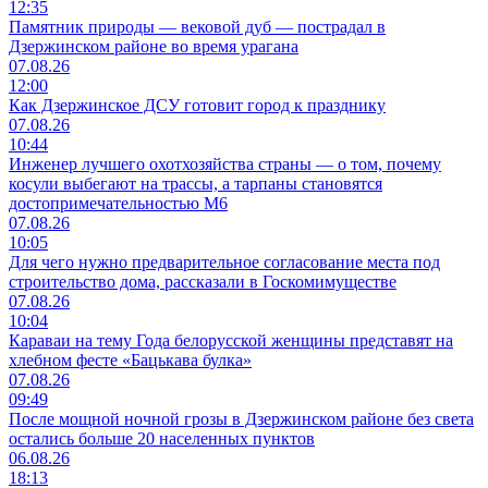
12:35
Памятник природы — вековой дуб — пострадал в
Дзержинском районе во время урагана
07.08.26
12:00
Как Дзержинское ДСУ готовит город к празднику
07.08.26
10:44
Инженер лучшего охотхозяйства страны — о том, почему
косули выбегают на трассы, а тарпаны становятся
достопримечательностью М6
07.08.26
10:05
Для чего нужно предварительное согласование места под
строительство дома, рассказали в Госкомимуществе
07.08.26
10:04
Караваи на тему Года белорусской женщины представят на
хлебном фесте «Бацькава булка»
07.08.26
09:49
После мощной ночной грозы в Дзержинском районе без света
остались больше 20 населенных пунктов
06.08.26
18:13