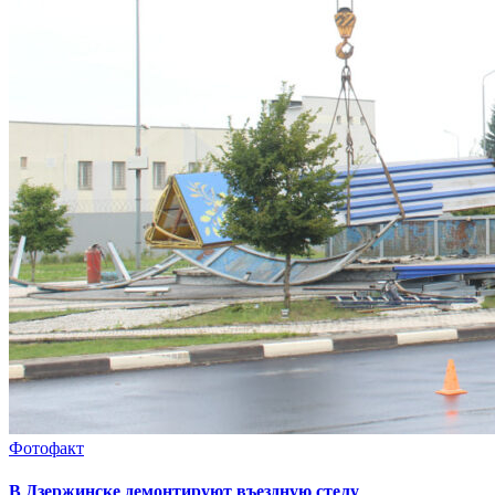
Фотофакт
В Дзержинске демонтируют въездную стелу