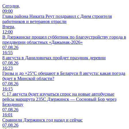
Сегодня,
09:00
Глава района Никита Реут поздравил с Днем строителя
работников и ветеранов отрасли
Вчера,
12:00
В Дзержинске прошел субботник по благоустройству города в
преддверии областных «Дажынак-2026»
07.08.26
16:55
8 августа в Даниловичах пройдет праздник деревни
07.08.26
16:23
Грозы и до +25°С обещают в Беларуси 8 августа: какая погода
будет в Минской области?
07.08.26
16:15
С 17 августа будет изучаться спрос на новые автобусные
рейсы маршрута 235С Дзержинск — Сосновый Бор через
Безодницу
07.08.26
16:01
Сравнили Дзержинск год назад и сейчас
07.08.26