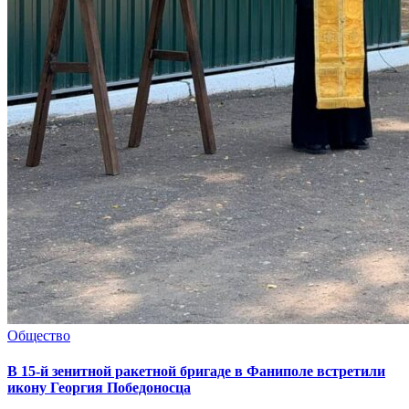
Общество
В 15-й зенитной ракетной бригаде в Фаниполе встретили
икону Георгия Победоносца