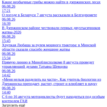
Какие необычные грибы можно найти в дзержинских лесах
06.08.26
17:21
О погоде в Беларуси 7 августа рассказали в Белгидромете
06.08.26
16:39
В Дзержинском районе чествовали первых двухтысячников
жатвы-2026
06.08.26
15:45
Хрупкая Любаша за рулем мощного трактора: в Минской
области сказали спасибо женщине жатвы
06.08.26
15:34
Прямую линию в Миноблисполкоме 8 августа проведет
управляющий делами Татьяна Шевцова
06.08.26
14:42
«Меня нельзя разделить на части». Как учитель биологии из
Дзержинска преподает, растит, строит и влюбляет в науку
06.08.26
14:40
С 6 по 16 августа мотоциклисты будут находиться под особым
контролем ГАИ
Загрузить ещё