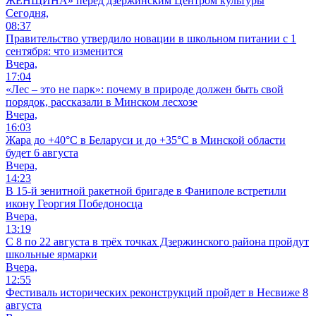
ЖЕНЩИНА» перед дзержинским Центром культуры
Сегодня,
08:37
Правительство утвердило новации в школьном питании с 1
сентября: что изменится
Вчера,
17:04
«Лес – это не парк»: почему в природе должен быть свой
порядок, рассказали в Минском лесхозе
Вчера,
16:03
Жара до +40°С в Беларуси и до +35°С в Минской области
будет 6 августа
Вчера,
14:23
В 15-й зенитной ракетной бригаде в Фаниполе встретили
икону Георгия Победоносца
Вчера,
13:19
С 8 по 22 августа в трёх точках Дзержинского района пройдут
школьные ярмарки
Вчера,
12:55
Фестиваль исторических реконструкций пройдет в Несвиже 8
августа