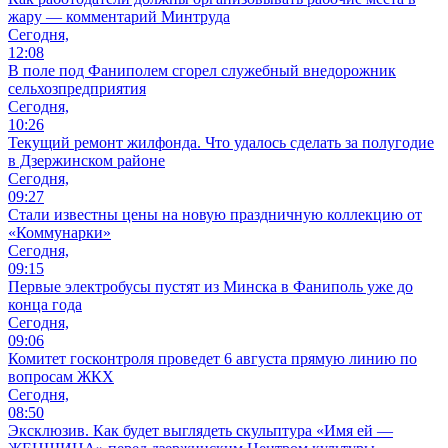
жару — комментарий Минтруда
Сегодня,
12:08
В поле под Фаниполем сгорел служебный внедорожник
сельхозпредприятия
Сегодня,
10:26
Текущий ремонт жилфонда. Что удалось сделать за полугодие
в Дзержинском районе
Сегодня,
09:27
Стали известны цены на новую праздничную коллекцию от
«Коммунарки»
Сегодня,
09:15
Первые электробусы пустят из Минска в Фаниполь уже до
конца года
Сегодня,
09:06
Комитет госконтроля проведет 6 августа прямую линию по
вопросам ЖКХ
Сегодня,
08:50
Эксклюзив. Как будет выглядеть скульптура «Имя ей —