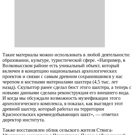
новыми данными сделана реконструкция его внешнего вида.
И когда мы обсуждали возможность музеефикации этого
археологического комплекса, я показал, как выглядел этот
древний шахтер, который работал на территории
Красносельских кремнедобывающих шахт», — отметил
директор института.
Также восстановлен облик сельского жителя Ствига-
Убортского междуречья Припятского Полесья (Лельчицкий
район, Гомельская область), жительницы поселения Городище
на реке Менка (Минский район), сельских жителей верховья
Березины (Докшицкий район Витебской области).
В Дятловском районе есть интересный комплекс — городище,
которое начало функционировать примерно с конца
бронзового века. Несколько лет назад там были проведены
современные исследования. На городище был обнаружен
грунтовый могильник XIII-XIV веков с хорошо
сохранившимся костным материалом и артефактами. Удалось
восстановить облик жительницы деревни.
Проводились исследования и на христианском кладбище в