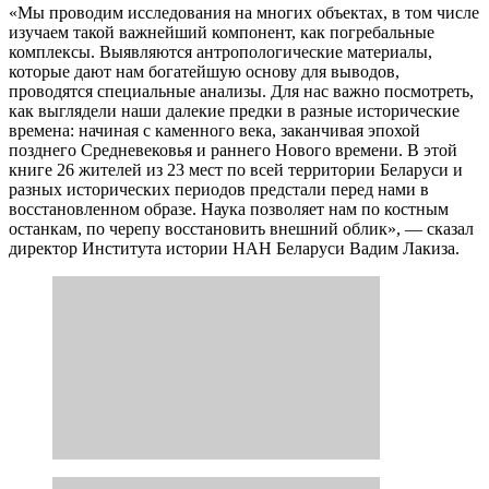
«Мы проводим исследования на многих объектах, в том числе
изучаем такой важнейший компонент, как погребальные
комплексы. Выявляются антропологические материалы,
которые дают нам богатейшую основу для выводов,
проводятся специальные анализы. Для нас важно посмотреть,
как выглядели наши далекие предки в разные исторические
времена: начиная с каменного века, заканчивая эпохой
позднего Средневековья и раннего Нового времени. В этой
книге 26 жителей из 23 мест по всей территории Беларуси и
разных исторических периодов предстали перед нами в
восстановленном образе. Наука позволяет нам по костным
останкам, по черепу восстановить внешний облик», — сказал
директор Института истории НАН Беларуси Вадим Лакиза.
Такие материалы можно использовать в любой деятельности:
образовании, культуре, туристической сфере. «Например, в
Волковысском районе есть уникальный объект, который
включен в концепцию национальных археологических
проектов и связан с самым древним сохранившимся у нас
черепом и костными материалами шахтера (4,5 тыс. лет
назад). Скульптор ранее сделал бюст этого шахтера, а теперь с