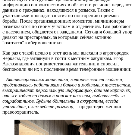
информацию о происшествиях в области и регионе, передают
данные о гражданах, находящихся в розыске. Также с
участковыми проводят занятия по повторению приемов
борьбы. После организационных моментов, милиционеры
разъезжаются по своим участкам и отделениям. Там работают
с населением, общаются с гражданами. Сегодня большой упор
делают на престарелых, за которыми сейчас активно
“охотятся” кибермошенники.
Как раз с такой целью в этот день мы выехали в агрогородок
Черкасы, где заглянули в гости к местным бабушкам. Егор
Александрович поприветствовал жительниц и спросил,
беспокоили ли их в последнее время телефонные мошенники:
– Активизировались мошенники, которые звонят людям и,
представляясь работниками банков и мобильных телесистем,
выспрашивают персональную информацию, данные карточек,
или же ходят по домам в поисках наживы, выдавая себя за
соцработников. Будьте бдительны и аккуратны, всегда
уточняйте, с кем ведете разговор,
– предостерег женщин
правоохранитель.