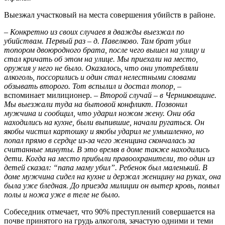
Выезжал участковый на места совершения убийств в районе.
– Конкретно из своих случаев я дважды выезжал по
убийствам. Первый раз – д. Павелково. Там брат убил
топором двоюродного брата, после чего вышел на улицу и
стал кричать об этом на улице. Мы приехали на место,
оружия у него не было. Оказалось, что они употребляли
алкоголь, поссорились и один стал нелестными словами
обзывать второго. Тот вспылил и достал топор,
–
вспоминает милиционер.
– Второй случай – в Черниковщине.
Мы выезжали туда на бытовой конфликт. Позвонил
мужчина и сообщил, что ударил ножом жену. Они оба
находились на кухне, были выпившие, начали ругаться. Он
якобы чистил картошку и якобы ударил не умышленно, но
попал прямо в сердце из-за чего женщина скончалась за
считанные минуты. В это время в доме также находились
дети. Когда на место прибыли правоохранители, то один из
детей сказал: “папа маму убил”. Ребенок был маленький. В
доме мужчина сидел на кухне и держал женщину на руках, она
была уже бледная. До приезда милиции он вытер кровь, помыл
полы и ножа уже в теле не было.
Собеседник отмечает, что 90% преступлений совершается на
почве принятого на грудь алкоголя, зачастую одними и теми