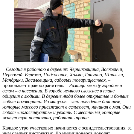
– Сегодня я работаю в деревнях Черниковщина, Волковичи,
Первомай, Бережа, Подсосонье, Холма, Гричино, Шпильки,
Мандрики, Василевщина, садовых товариществах,
–
продолжает правоохранитель.
– Разница между городом и
селом – в населении. В городе немного сложнее в плане
общения с людьми. В деревне люди более открытые и больше
любят поговорить. Из минусов – это поведение дачников,
которые массово приезжают в сельсовет, начиная с мая. Они
любят «поголливудить» и уехать. С местными, которые
живут тут постоянно, работать проще.
Каждое утро участковых начинается с освидетельствования, за
ним следует инструктаж. До милиционеров доводят