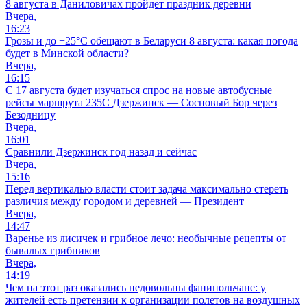
8 августа в Даниловичах пройдет праздник деревни
Вчера,
16:23
Грозы и до +25°С обещают в Беларуси 8 августа: какая погода
будет в Минской области?
Вчера,
16:15
С 17 августа будет изучаться спрос на новые автобусные
рейсы маршрута 235С Дзержинск — Сосновый Бор через
Безодницу
Вчера,
16:01
Сравнили Дзержинск год назад и сейчас
Вчера,
15:16
Перед вертикалью власти стоит задача максимально стереть
различия между городом и деревней — Президент
Вчера,
14:47
Варенье из лисичек и грибное лечо: необычные рецепты от
бывалых грибников
Вчера,
14:19
Чем на этот раз оказались недовольны фанипольчане: у
жителей есть претензии к организации полетов на воздушных