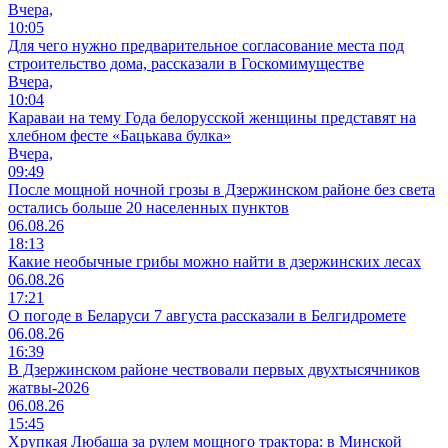
Вчера,
10:05
Для чего нужно предварительное согласование места под
строительство дома, рассказали в Госкомимуществе
Вчера,
10:04
Караваи на тему Года белорусской женщины представят на
хлебном фесте «Бацькава булка»
Вчера,
09:49
После мощной ночной грозы в Дзержинском районе без света
остались больше 20 населенных пунктов
06.08.26
18:13
Какие необычные грибы можно найти в дзержинских лесах
06.08.26
17:21
О погоде в Беларуси 7 августа рассказали в Белгидромете
06.08.26
16:39
В Дзержинском районе чествовали первых двухтысячников
жатвы-2026
06.08.26
15:45
Хрупкая Любаша за рулем мощного трактора: в Минской