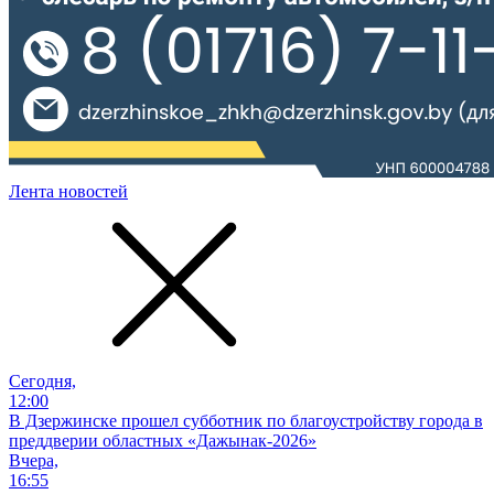
Лента новостей
Сегодня,
12:00
В Дзержинске прошел субботник по благоустройству города в
преддверии областных «Дажынак-2026»
Вчера,
16:55