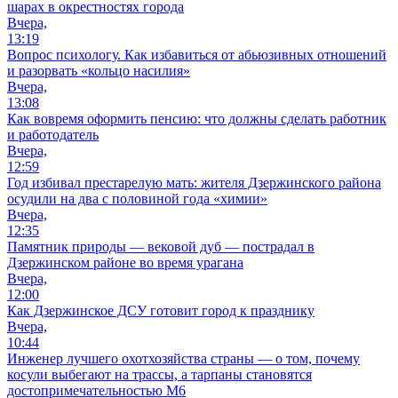
шарах в окрестностях города
Вчера,
13:19
Вопрос психологу. Как избавиться от абьюзивных отношений
и разорвать «кольцо насилия»
Вчера,
13:08
Как вовремя оформить пенсию: что должны сделать работник
и работодатель
Вчера,
12:59
Год избивал престарелую мать: жителя Дзержинского района
осудили на два с половиной года «химии»
Вчера,
12:35
Памятник природы — вековой дуб — пострадал в
Дзержинском районе во время урагана
Вчера,
12:00
Как Дзержинское ДСУ готовит город к празднику
Вчера,
10:44
Инженер лучшего охотхозяйства страны — о том, почему
косули выбегают на трассы, а тарпаны становятся
достопримечательностью М6