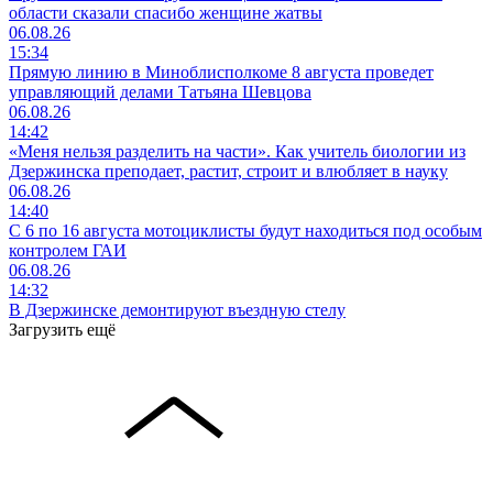
области сказали спасибо женщине жатвы
06.08.26
15:34
Прямую линию в Миноблисполкоме 8 августа проведет
управляющий делами Татьяна Шевцова
06.08.26
14:42
«Меня нельзя разделить на части». Как учитель биологии из
Дзержинска преподает, растит, строит и влюбляет в науку
06.08.26
14:40
С 6 по 16 августа мотоциклисты будут находиться под особым
контролем ГАИ
06.08.26
14:32
В Дзержинске демонтируют въездную стелу
Загрузить ещё