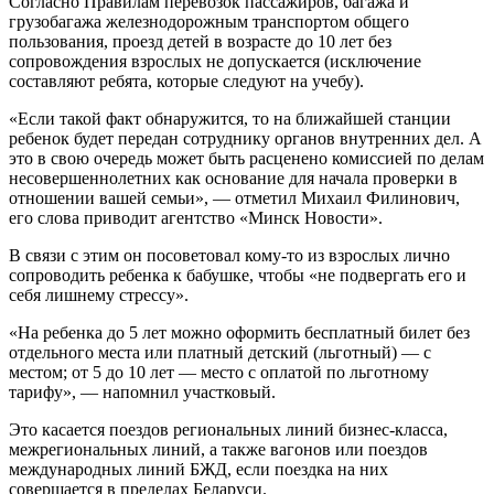
Согласно Правилам перевозок пассажиров, багажа и
грузобагажа железнодорожным транспортом общего
пользования, проезд детей в возрасте до 10 лет без
сопровождения взрослых не допускается (исключение
составляют ребята, которые следуют на учебу).
«Если такой факт обнаружится, то на ближайшей станции
ребенок будет передан сотруднику органов внутренних дел. А
это в свою очередь может быть расценено комиссией по делам
несовершеннолетних как основание для начала проверки в
отношении вашей семьи», — отметил Михаил Филинович,
его слова приводит агентство «Минск Новости».
В связи с этим он посоветовал кому-то из взрослых лично
сопроводить ребенка к бабушке, чтобы «не подвергать его и
себя лишнему стрессу».
«На ребенка до 5 лет можно оформить бесплатный билет без
отдельного места или платный детский (льготный) — с
местом; от 5 до 10 лет — место с оплатой по льготному
тарифу», — напомнил участковый.
Это касается поездов региональных линий бизнес-класса,
межрегиональных линий, а также вагонов или поездов
международных линий БЖД, если поездка на них
совершается в пределах Беларуси.