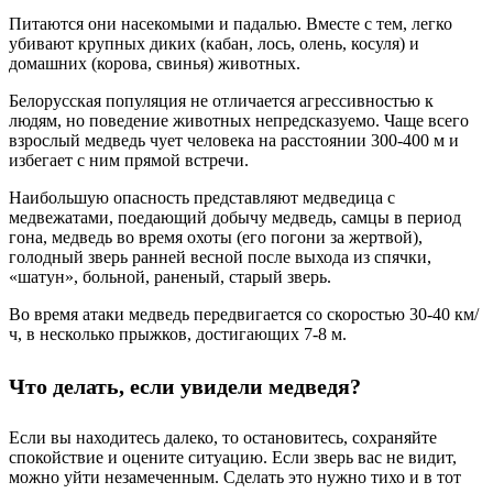
Питаются они насекомыми и падалью. Вместе с тем, легко
убивают крупных диких (кабан, лось, олень, косуля) и
домашних (корова, свинья) животных.
Белорусская популяция не отличается агрессивностью к
людям, но поведение животных непредсказуемо. Чаще всего
взрослый медведь чует человека на расстоянии 300-400 м и
избегает с ним прямой встречи.
Наибольшую опасность представляют медведица с
медвежатами, поедающий добычу медведь, самцы в период
гона, медведь во время охоты (его погони за жертвой),
голодный зверь ранней весной после выхода из спячки,
«шатун», больной, раненый, старый зверь.
Во время атаки медведь передвигается со скоростью 30-40 км/
ч, в несколько прыжков, достигающих 7-8 м.
Что делать, если увидели медведя?
Если вы находитесь далеко, то остановитесь, сохраняйте
спокойствие и оцените ситуацию. Если зверь вас не видит,
можно уйти незамеченным. Сделать это нужно тихо и в тот