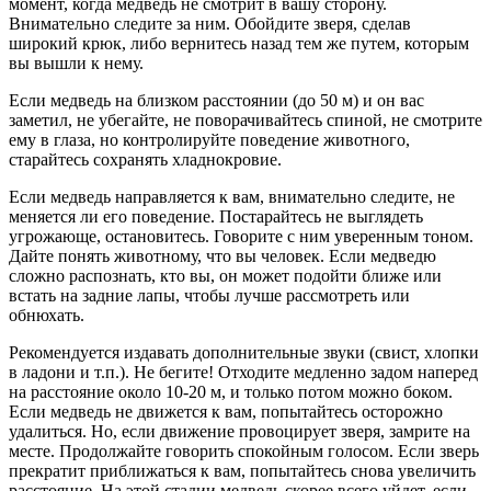
момент, когда медведь не смотрит в вашу сторону.
Внимательно следите за ним. Обойдите зверя, сделав
широкий крюк, либо вернитесь назад тем же путем, которым
вы вышли к нему.
Если медведь на близком расстоянии (до 50 м) и он вас
заметил, не убегайте, не поворачивайтесь спиной, не смотрите
ему в глаза, но контролируйте поведение животного,
старайтесь сохранять хладнокровие.
Если медведь направляется к вам, внимательно следите, не
меняется ли его поведение. Постарайтесь не выглядеть
угрожающе, остановитесь. Говорите с ним уверенным тоном.
Дайте понять животному, что вы человек. Если медведю
сложно распознать, кто вы, он может подойти ближе или
встать на задние лапы, чтобы лучше рассмотреть или
обнюхать.
Рекомендуется издавать дополнительные звуки (свист, хлопки
в ладони и т.п.). Не бегите! Отходите медленно задом наперед
на расстояние около 10-20 м, и только потом можно боком.
Если медведь не движется к вам, попытайтесь осторожно
удалиться. Но, если движение провоцирует зверя, замрите на
месте. Продолжайте говорить спокойным голосом. Если зверь
прекратит приближаться к вам, попытайтесь снова увеличить
расстояние. На этой стадии медведь скорее всего уйдет, если