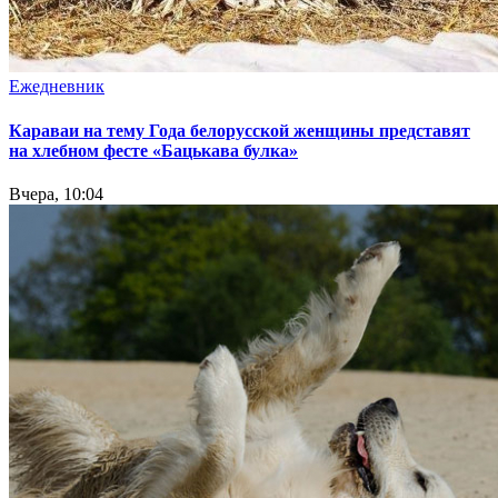
Ежедневник
Караваи на тему Года белорусской женщины представят
на хлебном фесте «Бацькава булка»
Вчера, 10:04