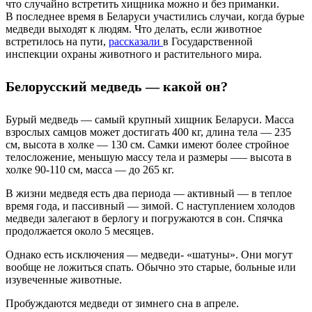
что случайно встретить хищника можно и без приманки.
В последнее время в Беларуси участились случаи, когда бурые
медведи выходят к людям. Что делать, если животное
встретилось на пути,
рассказали
в Государственной
инспекции охраны животного и растительного мира.
Белорусский медведь — какой он?
Бурый медведь — самый крупный хищник Беларуси. Масса
взрослых самцов может достигать 400 кг, длина тела — 235
см, высота в холке — 130 см. Самки имеют более стройное
телосложение, меньшую массу тела и размеры –— высота в
холке 90-110 см, масса — до 265 кг.
В жизни медведя есть два периода — активный — в теплое
время года, и пассивный — зимой. С наступлением холодов
медведи залегают в берлогу и погружаются в сон. Спячка
продолжается около 5 месяцев.
Однако есть исключения — медведи- «шатуны». Они могут
вообще не ложиться спать. Обычно это старые, больные или
изувеченные животные.
Пробуждаются медведи от зимнего сна в апреле.