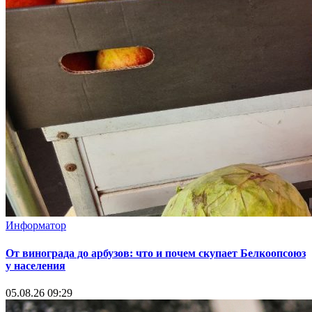
Информатор
От винограда до арбузов: что и почем скупает Белкоопсоюз
у населения
05.08.26 09:29