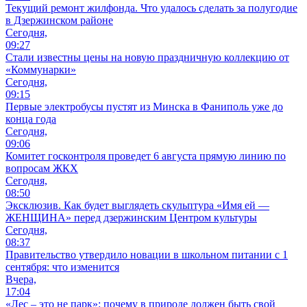
Текущий ремонт жилфонда. Что удалось сделать за полугодие
в Дзержинском районе
Сегодня,
09:27
Стали известны цены на новую праздничную коллекцию от
«Коммунарки»
Сегодня,
09:15
Первые электробусы пустят из Минска в Фаниполь уже до
конца года
Сегодня,
09:06
Комитет госконтроля проведет 6 августа прямую линию по
вопросам ЖКХ
Сегодня,
08:50
Эксклюзив. Как будет выглядеть скульптура «Имя ей —
ЖЕНЩИНА» перед дзержинским Центром культуры
Сегодня,
08:37
Правительство утвердило новации в школьном питании с 1
сентября: что изменится
Вчера,
17:04
«Лес – это не парк»: почему в природе должен быть свой