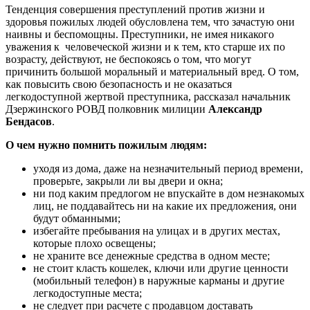
Тенденция совершения преступлений против жизни и
здоровья пожилых людей обусловлена тем, что зачастую они
наивны и беспомощны. Преступники, не имея никакого
уважения к человеческой жизни и к тем, кто старше их по
возрасту, действуют, не беспокоясь о том, что могут
причинить большой моральный и материальный вред. О том,
как повысить свою безопасность и не оказаться
легкодоступной жертвой преступника, рассказал начальник
Дзержинского РОВД полковник милиции
Александр
Бендасов
.
О чем нужно помнить пожилым людям:
уходя из дома, даже на незначительный период времени,
проверьте, закрыли ли вы двери и окна;
ни под каким предлогом не впускайте в дом незнакомых
лиц, не поддавайтесь ни на какие их предложения, они
будут обманными;
избегайте пребывания на улицах и в других местах,
которые плохо освещены;
не храните все денежные средства в одном месте;
не стоит класть кошелек, ключи или другие ценности
(мобильный телефон) в наружные карманы и другие
легкодоступные места;
не следует при расчете с продавцом доставать