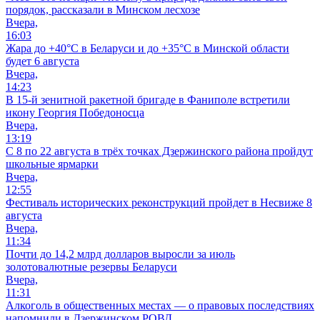
порядок, рассказали в Минском лесхозе
Вчера,
16:03
Жара до +40°С в Беларуси и до +35°С в Минской области
будет 6 августа
Вчера,
14:23
В 15-й зенитной ракетной бригаде в Фаниполе встретили
икону Георгия Победоносца
Вчера,
13:19
С 8 по 22 августа в трёх точках Дзержинского района пройдут
школьные ярмарки
Вчера,
12:55
Фестиваль исторических реконструкций пройдет в Несвиже 8
августа
Вчера,
11:34
Почти до 14,2 млрд долларов выросли за июль
золотовалютные резервы Беларуси
Вчера,
11:31
Алкоголь в общественных местах — о правовых последствиях
напомнили в Дзержинском РОВД