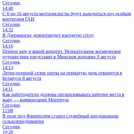
Сегодня,
14:40
С 6 по 16 августа мотоциклисты будут находиться под особым
контролем ГАИ
Сегодня,
14:32
В Дзержинске демонтируют въездную стелу
Сегодня,
14:16
Пенное шоу и яркий концерт. Увлекательное космическое
путешествие представят в Минском зоопарке 9 августа
Сегодня,
14:13
Летне-осенний сезон охоты на пернатую дичь откроется в
Беларуси 8 августа
Сегодня,
14:11
Как работодатели должны организовывать рабочие места в
жару — комментарий Минтруда
Сегодня,
12:08
В поле под Фаниполем сгорел служебный внедорожник
сельхозпредприятия
Сегодня,
10:26