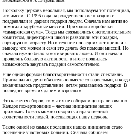
Евангельской в п. Энергетиков:
Поскольку церковь небольшая, мы используем тот потенциал,
что имеем. С 1995 года на рождественские праздники
поздравляли и дарили подарки людям. Сначала нам активно
помогали зарубежные миссии. Приходили коробочки –
«самарянская сума». Тогда мы связывались с исполнительным
комитетом, директорами школ и развозили эти подарки,
сортируя по возрасту. Но в течение последних лет пришли к
выводу, что можем и сами это делать без помощи миссий. Но
сначала нужно было замотивировать людей. И они начали
проявлять большую активность, в итоге появилась
возможность закупать подарки самостоятельно.
Еще одной формой благотворительности стали спектакли.
Приглашались дети обязательно вместе со взрослыми, и когда
заканчивалось представление, детям раздавались подарки. В
последнее время их дарим и взрослым.
Что касается сборов, то мы их не собираем централизованно.
Каждое пожертвование – частная инициатива наших
прихожан. То есть можно говорить о нравственной
сознательности людей, посещающих нашу церковь.
Также одной из самых последних наших инициатив стало
посещение участковых больниц. Сначала собираем