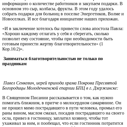
информацию о количестве работников и закупаем подарки. В
основном это сыр, колбасы, фрукты. В этом году удалось
собрать подарки для больниц в поселке Энергетиков, Волме и
Новоселках. И все благодаря инициативе наших прихожан.
«И в заключение хотелось бы привести слова апостола Павла:
«Хорошо каждому отлагать у себя и сберегать, сколько
позволит ему состояние, чтобы при необходимости быть
готовым принести жертву благотворительности» (1
Кор.16:2)».
Заниматься благотворительностью не только по
праздникам
Павел Сенкевич, иерей прихода храма Покрова Пресвятой
Богородицы Молодечненской епархии БПЦ в г. Дзержинске:
В Священном Писании рассказывается о том, как нужно
помогать ближним, в притче о милосердном самарянине. Он
не прошел мимо пострадавшего в пути человека, промыл его
раны вином, маслом смазал, посадив пострадавшего на своего
осла, привез в гостиницу, заплатил хозяину, чтобы тот
ухаживал за ним, и пообещал, что если гостинник потратится