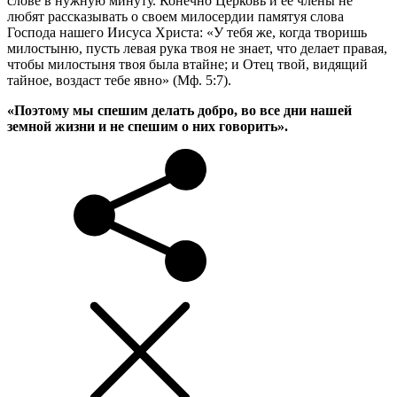
слове в нужную минуту. Конечно Церковь и ее члены не
любят рассказывать о своем милосердии памятуя слова
Господа нашего Иисуса Христа: «У тебя же, когда творишь
милостыню, пусть левая рука твоя не знает, что делает правая,
чтобы милостыня твоя была втайне; и Отец твой, видящий
тайное, воздаст тебе явно» (Мф. 5:7).
«Поэтому мы спешим делать добро, во все дни нашей
земной жизни и не спешим о них говорить».