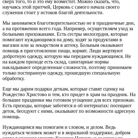
сверх того, то и это ему возместит. Можно сказать, что,
научаясь этой притчей, Церковь с самого начала своего
служения стоит у истоков благой деятельности.
Мы занимаемся благотворительностью не в праздничные дни,
а на протяжении всего года. Например, осуществляем уход за
больными прихожанами. Есть сестры милосердия, которые
помогают нуждающимся на дому, ходят за продуктами в
магазин или за лекарством в аптеку. Больным оказывают
помощь в приготовлении пищи, кормят. Люди жертвуют
добротную одежду, которую мы передаем нуждающимся. Не
на каждом приходе есть склад, санитарные нормы
накладывают определенные сложности, поэтому принимаем
только постиранную одежду, прошедшую специальную
обработку.
Еще мы дарим подарки деткам, которые ставят сценку на
Рождество Христово и тем, кто придет в храм на праздник. На
большие праздники мы готовим угощение для всех прихожан.
Есть приходы, которые заботятся и об интернатах: посещают
деток, беседуют с ними, оказывают по возможности адресную
помощь.
Нуждающимся мы помогаем и словом, и делом. Ведь
нуждаться человек может и в моральной поддержке, добром