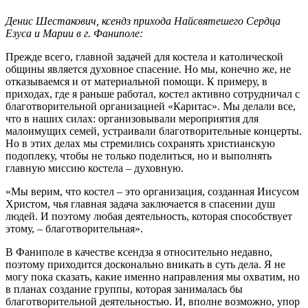
Денис Шестакович, ксендз прихода Найсвятешего Сердца
Езуса и Марии в г. Фаниполе:
Прежде всего, главной задачей для костела и католической
общины является духовное спасение. Но мы, конечно же, не
отказываемся и от материальной помощи. К примеру, в
приходах, где я раньше работал, костел активно сотрудничал с
благотворительной организацией «Каритас». Мы делали все,
что в наших силах: организовывали мероприятия для
малоимущих семей, устраивали благотворительные концерты.
Но в этих делах мы стремились сохранять христианскую
подоплеку, чтобы не только поделиться, но и выполнять
главную миссию костела – духовную.
«Мы верим, что костел – это организация, созданная Иисусом
Христом, чья главная задача заключается в спасении душ
людей. И поэтому любая деятельность, которая способствует
этому, – благотворительная».
В Фаниполе в качестве ксендза я относительно недавно,
поэтому приходится досконально вникать в суть дела. Я не
могу пока сказать, какие именно направления мы охватим, но
в планах создание группы, которая занималась бы
благотворительной деятельностью. И, вполне возможно, упор