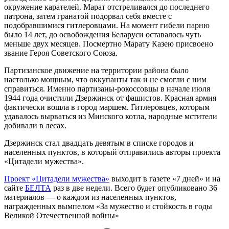
окружение карателей. Марат отстреливался до последнего
патрона, затем гранатой подорвал себя вместе с
подобравшимися гитлеровцами. На момент гибели парню
было 14 лет, до освобождения Беларуси оставалось чуть
меньше двух месяцев. Посмертно Марату Казею присвоено
звание Героя Советского Союза.
Партизанское движение на территории района было
настолько мощным, что оккупанты так и не смогли с ним
справиться. Именно партизаны-рокоссовцы в начале июля
1944 года очистили Дзержинск от фашистов. Красная армия
фактически вошла в город маршем. Гитлеровцев, которым
удавалось вырваться из Минского котла, народные мстители
добивали в лесах.
Дзержинск стал двадцать девятым в списке городов и
населенных пунктов, в который отправились авторы проекта
«Цитадели мужества».
Проект «Цитадели мужества»
выходит в газете «7 дней» и на
сайте
БЕЛТА
раз в две недели. Всего будет опубликовано 36
материалов — о каждом из населенных пунктов,
награжденных вымпелом «За мужество и стойкость в годы
Великой Отечественной войны»