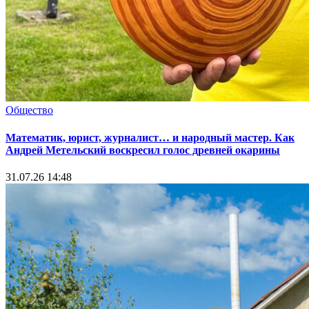
Общество
Математик, юрист, журналист… и народный мастер. Как
Андрей Метельский воскресил голос древней окарины
31.07.26 14:48