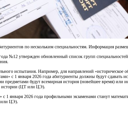
битуриентов по нескольким специальностям. Информация разме
5 года №12 утвержден обновленный список групп специальност
ния.
льного испытания. Например, для направлений «историческое об
тами» с 1 января 2026 года абитуриенты должны будут сдавать и
 предметами будут всемирная история (новейшее время) или ис
й истории (ЦТ или ЦЭ).
 с 1 января 2026 года профильными экзаменами станут математ
 или ЦЭ).