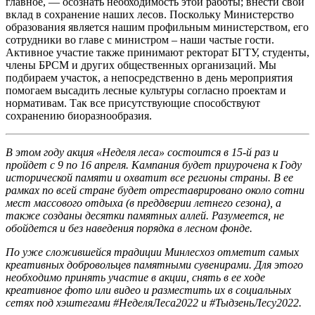
главное, — осознать необходимость этой работы; внести свой
вклад в сохранение наших лесов. Поскольку Министерство
образования является нашим профильным министерством, его
сотрудники во главе с министром – наши частые гости.
Активное участие также принимают ректорат БГТУ, студенты,
члены БРСМ и других общественных организаций. Мы
подбираем участок, а непосредственно в день мероприятия
помогаем высадить лесные культуры согласно проектам и
нормативам. Так все присутствующие способствуют
сохранению биоразнообразия.
В этом году акция «Неделя леса» состоится в 15-й раз и
пройдет с 9 по 16 апреля. Кампания будет приурочена к Году
исторической памяти и охватит все регионы страны. В ее
рамках по всей стране будет отреставрировано около сотни
мест массового отдыха (в преддверии летнего сезона), а
также созданы десятки памятных аллей. Разумеется, не
обойдется и без наведения порядка в лесном фонде.
По уже сложившейся традиции Минлесхоз отметит самых
креативных добровольцев памятными сувенирами. Для этого
необходимо принять участие в акции, снять в ее ходе
креативное фото или видео и разместить их в социальных
сетях под хэштегами #НеделяЛеса2022 и #ТыдзеньЛесу2022.