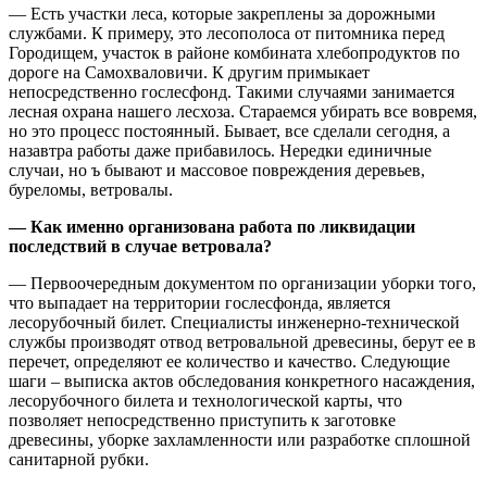
— Есть участки леса, которые закреплены за дорожными
службами. К примеру, это лесополоса от питомника перед
Городищем, участок в районе комбината хлебопродуктов по
дороге на Самохваловичи. К другим примыкает
непосредственно гослесфонд. Такими случаями занимается
лесная охрана нашего лесхоза. Стараемся убирать все вовремя,
но это процесс постоянный. Бывает, все сделали сегодня, а
назавтра работы даже прибавилось. Нередки единичные
случаи, но ъ бывают и массовое повреждения деревьев,
буреломы, ветровалы.
— Как именно организована работа по ликвидации
последствий в случае ветровала?
— Первоочередным документом по организации уборки того,
что выпадает на территории гослесфонда, является
лесорубочный билет. Специалисты инженерно-технической
службы производят отвод ветровальной древесины, берут ее в
перечет, определяют ее количество и качество. Следующие
шаги – выписка актов обследования конкретного насаждения,
лесорубочного билета и технологической карты, что
позволяет непосредственно приступить к заготовке
древесины, уборке захламленности или разработке сплошной
санитарной рубки.