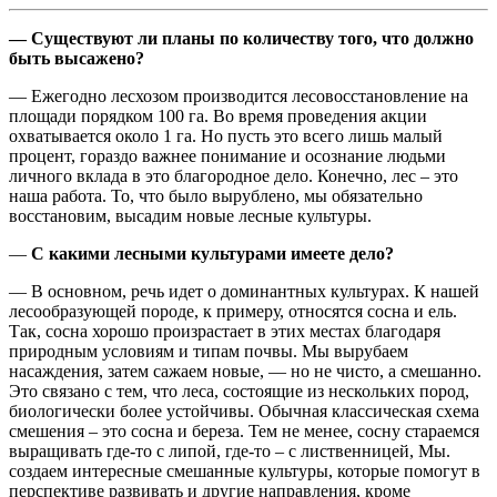
— Существуют ли планы по количеству того, что должно
быть высажено?
— Ежегодно лесхозом производится лесовосстановление на
площади порядком 100 га. Во время проведения акции
охватывается около 1 га. Но пусть это всего лишь малый
процент, гораздо важнее понимание и осознание людьми
личного вклада в это благородное дело. Конечно, лес – это
наша работа. То, что было вырублено, мы обязательно
восстановим, высадим новые лесные культуры.
—
С какими лесными культурами имеете дело?
— В основном, речь идет о доминантных культурах. К нашей
лесообразующей породе, к примеру, относятся сосна и ель.
Так, сосна хорошо произрастает в этих местах благодаря
природным условиям и типам почвы. Мы вырубаем
насаждения, затем сажаем новые, — но не чисто, а смешанно.
Это связано с тем, что леса, состоящие из нескольких пород,
биологически более устойчивы. Обычная классическая схема
смешения – это сосна и береза. Тем не менее, сосну стараемся
выращивать где-то с липой, где-то – с лиственницей, Мы.
создаем интересные смешанные культуры, которые помогут в
перспективе развивать и другие направления, кроме