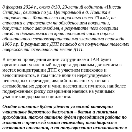
8 февраля 2024 г., около 8:30, 23-летний водитель «Ниссан
Сентра», двигаясь по ул. Центральной в д. Новинка в
направлении г. Фаниполя со скоростью около 70 км/ч, не
справился с управлением на обледеневшем покрытии,
допустил занос автомобиля, в результате чего совершил
наезд на двигавшегося по краю проезжей части дороги
обозначенного световозвращающими элементами пешехода
1966 г.р.
В результате ДТП пешеход от полученных телесных
повреждений скончалась на месте ДТП.
В период проведения акции сотрудниками ГАИ будет
организован усиленный надзор за дорожным движением в
местах концентрации ДТП с участием пешеходов и
велосипедистов, в том числе вблизи нерегулируемых
пешеходных переходов, аварийно-опасных участков
автомобильных дорог и улиц населенных пунктов, наиболее
подверженных риску совершения наездов на уязвимых
участников дорожного движения.
Особое внимание будет уделено уязвимой категории
участников дорожного движения – детям и пожилым
гражданам, также активно будет проводиться работа по
изъятию с проезжей части пешеходов, находящихся в
состоянии опьянения, и по популяризации использования
в