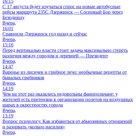
16:15
С 17 августа будет изучаться спрос на новые автобусные
рейсы маршрута 235С Дзержинск — Сосновый Бор через
Безодницу
Вчера,
16:01
Сравнили Дзержинск год назад и сейчас
Вчера,
15:16
Перед вертикалью власти стоит задача максимально стереть
различия между городом и деревней — Президент
Вчера,
14:47
Варенье из лисичек и грибное лечо: необычные рецепты от
бывалых грибников
Вчера,
14:19
Чем на этот раз оказались недовольны фанипольчане: у
жителей есть претензии к организации полетов на воздушных
шарах в окрестностях города
Вчера,
13:19
Вопрос психологу. Как избавиться от абьюзивных отношений
и разорвать «кольцо насилия»
Вчера,