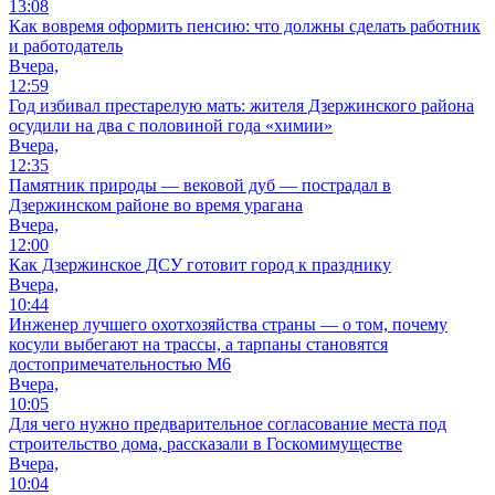
13:08
Как вовремя оформить пенсию: что должны сделать работник
и работодатель
Вчера,
12:59
Год избивал престарелую мать: жителя Дзержинского района
осудили на два с половиной года «химии»
Вчера,
12:35
Памятник природы — вековой дуб — пострадал в
Дзержинском районе во время урагана
Вчера,
12:00
Как Дзержинское ДСУ готовит город к празднику
Вчера,
10:44
Инженер лучшего охотхозяйства страны — о том, почему
косули выбегают на трассы, а тарпаны становятся
достопримечательностью М6
Вчера,
10:05
Для чего нужно предварительное согласование места под
строительство дома, рассказали в Госкомимуществе
Вчера,
10:04