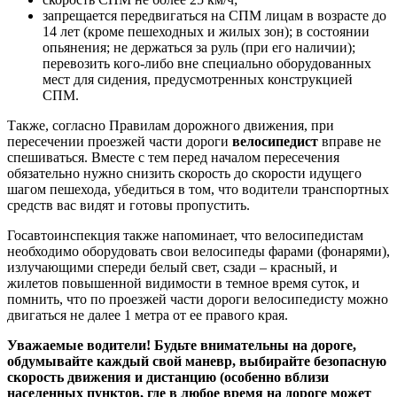
запрещается передвигаться на СПМ лицам в возрасте до
14 лет (кроме пешеходных и жилых зон); в состоянии
опьянения; не держаться за руль (при его наличии);
перевозить кого-либо вне специально оборудованных
мест для сидения, предусмотренных конструкцией
СПМ.
Также, согласно Правилам дорожного движения, при
пересечении проезжей части дороги
велосипедист
вправе не
спешиваться. Вместе с тем перед началом пересечения
обязательно нужно снизить скорость до скорости идущего
шагом пешехода, убедиться в том, что водители транспортных
средств вас видят и готовы пропустить.
Госавтоинспекция также напоминает, что велосипедистам
необходимо оборудовать свои велосипеды фарами (фонарями),
излучающими спереди белый свет, сзади – красный, и
жилетов повышенной видимости в темное время суток, и
помнить, что по проезжей части дороги велосипедисту можно
двигаться не далее 1 метра от ее правого края.
Уважаемые водители! Будьте внимательны на дороге,
обдумывайте каждый свой маневр, выбирайте безопасную
скорость движения и дистанцию (особенно вблизи
населенных пунктов, где в любое время на дороге может