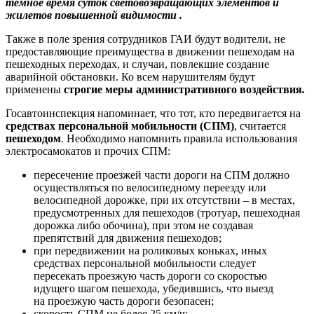
темное время суток
световозвращающих элементов и
жилетов повышенной видимости .
Также в поле зрения сотрудников ГАИ будут водители, не
предоставляющие преимущества в движении пешеходам на
пешеходных переходах, и случаи, повлекшие создание
аварийной обстановки. Ко всем нарушителям будут
применены
строгие меры административного воздействия
.
Госавтоинспекция напоминает, что тот, кто передвигается на
средствах персональной мобильности (СПМ)
, считается
пешеходом
. Необходимо напомнить правила использования
электросамокатов и прочих СПМ:
пересечение проезжей части дороги на СПМ должно
осуществляться по велосипедному переезду или
велосипедной дорожке, при их отсутствии – в местах,
предусмотренных для пешеходов (тротуар, пешеходная
дорожка либо обочина), при этом не создавая
препятствий для движения пешеходов;
при передвижении на роликовых коньках, иных
средствах персональной мобильности следует
пересекать проезжую часть дороги со скоростью
идущего шагом пешехода, убедившись, что выезд
на проезжую часть дороги безопасен;
скорость СПМ не более 25 км/ч;