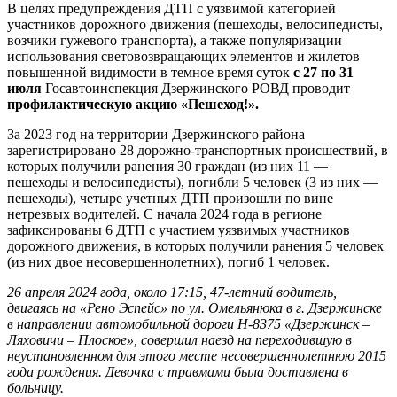
В целях предупреждения ДТП с уязвимой категорией
участников дорожного движения (пешеходы, велосипедисты,
возчики гужевого транспорта), а также популяризации
использования световозвращающих элементов и жилетов
повышенной видимости в темное время суток
с 27 по 31
июля
Госавтоинспекция Дзержинского РОВД проводит
профилактическую акцию «Пешеход!».
За 2023 год на территории Дзержинского района
зарегистрировано 28 дорожно-транспортных происшествий, в
которых получили ранения 30 граждан (из них 11 —
пешеходы и велосипедисты), погибли 5 человек (3 из них —
пешеходы), четыре учетных ДТП произошли по вине
нетрезвых водителей. С начала 2024 года в регионе
зафиксированы 6 ДТП с участием уязвимых участников
дорожного движения, в которых получили ранения 5 человек
(из них двое несовершеннолетних), погиб 1 человек.
26 апреля 2024 года, около 17:15, 47-летний водитель,
двигаясь на
«Рено Эспейс»
по ул. Омельянюка в г. Дзержинске
в направлении автомобильной дороги Н-8375 «Дзержинск –
Ляховичи – Плоское», совершил наезд на переходившую в
неустановленном для этого месте несовершеннолетнюю 2015
года рождения. Девочка с травмами была доставлена в
больницу.