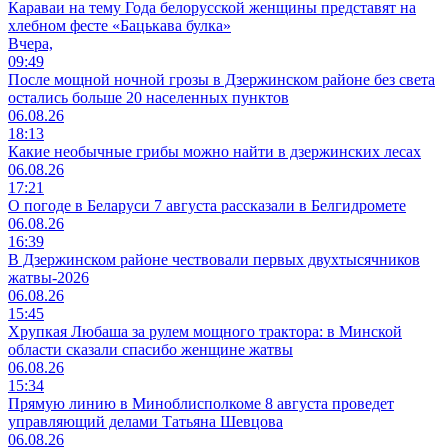
Караваи на тему Года белорусской женщины представят на
хлебном фесте «Бацькава булка»
Вчера,
09:49
После мощной ночной грозы в Дзержинском районе без света
остались больше 20 населенных пунктов
06.08.26
18:13
Какие необычные грибы можно найти в дзержинских лесах
06.08.26
17:21
О погоде в Беларуси 7 августа рассказали в Белгидромете
06.08.26
16:39
В Дзержинском районе чествовали первых двухтысячников
жатвы-2026
06.08.26
15:45
Хрупкая Любаша за рулем мощного трактора: в Минской
области сказали спасибо женщине жатвы
06.08.26
15:34
Прямую линию в Миноблисполкоме 8 августа проведет
управляющий делами Татьяна Шевцова
06.08.26