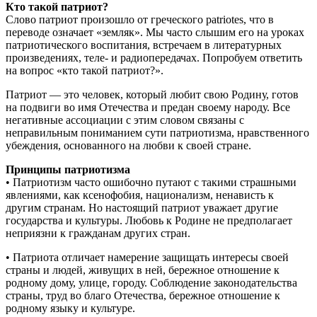
Кто такой патриот?
Слово патриот произошло от греческого patriotes, что в
переводе означает «земляк». Мы часто слышим его на уроках
патриотического воспитания, встречаем в литературных
произведениях, теле- и радиопередачах. Попробуем ответить
на вопрос «кто такой патриот?».
Патриот — это человек, который любит свою Родину, готов
на подвиги во имя Отечества и предан своему народу. Все
негативные ассоциации с этим словом связаны с
неправильным пониманием сути патриотизма, нравственного
убеждения, основанного на любви к своей стране.
Принципы патриотизма
• Патриотизм часто ошибочно путают с такими страшными
явлениями, как ксенофобия, национализм, ненависть к
другим странам. Но настоящий патриот уважает другие
государства и культуры. Любовь к Родине не предполагает
неприязни к гражданам других стран.
• Патриота отличает намерение защищать интересы своей
страны и людей, живущих в ней, бережное отношение к
родному дому, улице, городу. Соблюдение законодательства
страны, труд во благо Отечества, бережное отношение к
родному языку и культуре.