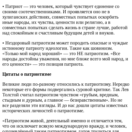
• Патриот — это человек, который чувствует единение со
своими соотечественниками. И проявляется оно не в
хулиганских действиях, совместных попытках оскорбить
иные народы, их чувства, ценности или религию, а в
совместных попытках сделать жизнь в стране лучше, работой
над спокойным и счастливым будущим детей и внуков.
• Нездоровый патриотизм может породить опасные и чуждые
истинному патриоту идеологии. Такие как шовинизм.
«Только мой народ хороший» — это НЕ патриотизм. «Все
народы достойны уважения, но мне ближе всего мой народ, и
его ценности» — это позиция патриота.
Цитаты о патриотизме
Великие люди по-разному относились к патриотизму. Нередко
некоторые его формы подвергались суровой критике. Так Лев
Толстой считал патриотизм чувством «грубым, вредным,
стыдным и дурным, а главное — безнравственным». Но не
все разделяли эти взгляды. И до нас дошли цитаты известных
исторических личностей о патриотизме.
«Патриотизм живой, деятельный именно и отличается тем,
что он исключает всякую международную вражду, и человек,
одушевлённый таким патриотизмом, готов трудиться для