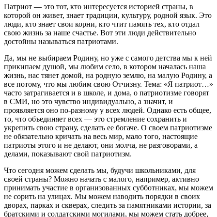
Патриот — это тот, кто интересуется историей страны, в
которой он живет, знает традиции, культуру, родной язык. Это
люди, кто знает свои корни, кто чтит память тех, кто отдал
свою жизнь за наше счастье. Вот эти люди действительно
достойны называться патриотами.
Да, мы не выбираем Родину, но уже с самого детства мы к ней
прикипаем душой, мы любим село, в котором началась наша
жизнь, нас тянет домой, на родную землю, на малую Родину, а
все потому, что мы любим свою Отчизну. Тема: «Я патриот…»
часто затрагивается и в школе, и дома, о патриотизме говорят
в СМИ, но это чувство индивидуально, а значит, и
проявляется оно по-разному у всех людей. Однако есть общее,
то, что объединяет всех — это стремление сохранить и
укрепить свою страну, сделать ее богаче. О своем патриотизме
не обязательно кричать на весь мир, мало того, настоящие
патриоты этого и не делают, они молча, не разговорами, а
делами, показывают свой патриотизм.
Что сегодня можем сделать мы, будучи школьниками, для
своей страны? Можно начать с малого, например, активно
принимать участие в организованных субботниках, мы можем
не сорить на улицах. Мы можем наводить порядки в своих
дворах, парках и скверах, следить за памятниками истории, за
братскими и солдатскими могилами, мы можем стать добрее,